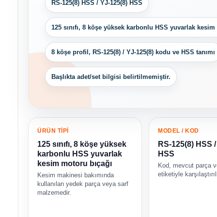
RS-125(8) HSS / YJ-125(8) HSS
125 sınıfı, 8 köşe yüksek karbonlu HSS yuvarlak kesim
8 köşe profil, RS-125(8) / YJ-125(8) kodu ve HSS tanımı
Başlıkta adet/set bilgisi belirtilmemiştir.
ÜRÜN TİPİ
MODEL / KOD
125 sınıfı, 8 köşe yüksek
RS-125(8) HSS /
karbonlu HSS yuvarlak
HSS
kesim motoru bıçağı
Kod, mevcut parça 
etiketiyle karşılaştırı
Kesim makinesi bakımında
kullanılan yedek parça veya sarf
malzemedir.