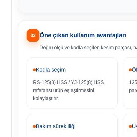
Öne çıkan kullanım avantajları
02
Doğru ölçü ve kodla seçilen kesim parçası, ba
Kodla seçim
Öl
RS-125(8) HSS / YJ-125(8) HSS
125 
referansı ürün eşleştirmesini
parç
kolaylaştırır.
Bakım sürekliliği
U