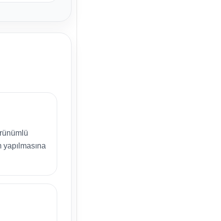
örünümlü
ım yapılmasına