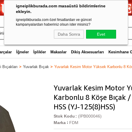
igneiplikburada.com masaüstü bildirimlerine
ekleyin.
igneiplikburada.com özel fırsatlardan ve güncel
kampanyalardan haberiniz olsun ister misiniz?
Daha Sonra
Evet
arçalar
İğneler
İplikler
Makaslar
Dikiş Aksesuarları
Kesimhane 
 Bıçakları
Yuvarlak Bıçak
Yuvarlak Kesim Motor Yüksek Karbonlu 8 Kö
Yuvarlak Kesim Motor Y
Karbonlu 8 Köşe Bıçak /
HSS (YJ-125(8)HSS)
Stok Kodu
(İPB000046)
Marka
FDM
: