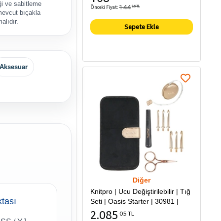
ği ve sabitleme
144
Önceki Fiyat:
86 TL
mevcut bıçakla
malıdır.
Sepete Ekle
Aksesuar
Diğer
Knitpro | Ucu Değiştirilebilir | Tığ
ktası
Seti | Oasis Starter | 30981 |
2.085
05 TL