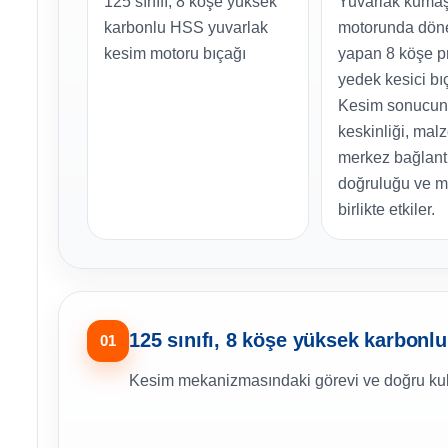
125 sınıfı, 8 köşe yüksek
Yuvarlak kuma
karbonlu HSS yuvarlak
motorunda dön
kesim motoru bıçağı
yapan 8 köşe pro
yedek kesici bıç
Kesim sonucunu
keskinliği, mal
merkez bağlant
doğruluğu ve m
birlikte etkiler.
125 sınıfı, 8 köşe yüksek karbonl
01
Kesim mekanizmasındaki görevi ve doğru kul