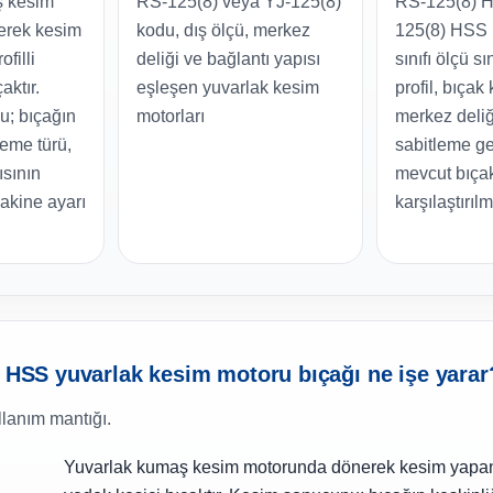
ş kesim
RS-125(8) veya YJ-125(8)
RS-125(8) H
erek kesim
kodu, dış ölçü, merkez
125(8) HSS 
filli
deliği ve bağlantı yapısı
sınıfı ölçü sı
aktır.
eşleşen yuvarlak kesim
profil, bıçak 
; bıçağın
motorları
merkez deliğ
zeme türü,
sabitleme ge
ısının
mevcut bıça
akine ayarı
karşılaştırılm
u HSS yuvarlak kesim motoru bıçağı ne işe yarar
lanım mantığı.
Yuvarlak kumaş kesim motorunda dönerek kesim yapan 8