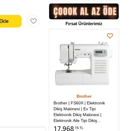
Fırsat Ürünlerimiz
Brother
Brother | FS60X | Elektronik
Dikiş Makinesi | Ev Tipi
Elektronik Dikiş Makinesi |
Elektronik Aile Tipi Dikiş
Makinesi
17.968
18 TL