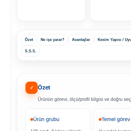
Özet
Ne işe yarar?
Avantajlar
Kesim Yapısı / U
S.S.S.
Özet
✓
Ürünün görevi, ölçü/profil bilgisi ve doğru seç
Ürün grubu
Temel görev