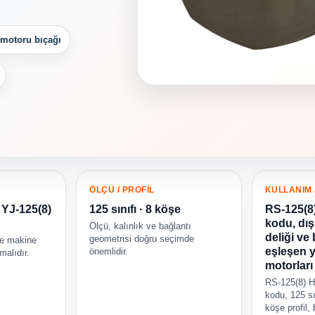
 motoru bıçağı
ÖLÇÜ / PROFİL
KULLANIM 
 YJ-125(8)
125 sınıfı · 8 köşe
RS-125(8)
kodu, dış
Ölçü, kalınlık ve bağlantı
deliği ve 
geometrisi doğru seçimde
ve makine
eşleşen 
önemlidir.
lmalıdır.
motorları
RS-125(8) 
kodu, 125 sın
köşe profil, 