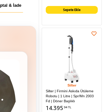
İptal & İade
Sepete Ekle
Silter
Silter | Firmini Askıda Ütüleme
Robotu | 1 Litre | Spr/Mn 2003
Fd | Döner Başlıklı
14.395
94 TL