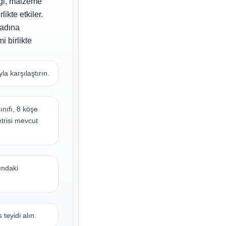
iği, malzeme
ikte etkiler.
 adına
i birlikte
a karşılaştırın.
nıfı, 8 köşe
etrisi mevcut
ındaki
teyidi alın.