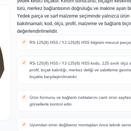
yedek kesici bıçaktır. Kesim sonucunu; bıçağın keskinl
türü, merkez bağlantısının doğruluğu ve makine ayarı birl
Yedek parça ve sarf malzeme seçiminde yalnızca ürün
bakılmamalı; kod, ölçü, profil, malzeme ve bağlantı biçim
değerlendirilmelidir.
RS-125(8) HSS / YJ-125(8) HSS bilgisini mevcut parçayl
RS-125(8) HSS / YJ-125(8) HSS kodu, 125 sınıfı ölçü sı
profil, bıçak kalınlığı, merkez deliği ve sabitleme geom
bıçakla karşılaştırılmalıdır.
Ürün formunu ve bağlantı noktalarını canlı ürün sayfas
görsellerle kontrol edin.
Uyumdan emin değilseniz montajdan önce teknik servis 