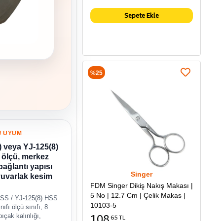
Sepete Ekle
%25
/ UYUM
 veya YJ-125(8)
 ölçü, merkez
bağlantı yapısı
Singer
yuvarlak kesim
FDM Singer Dikiş Nakış Makası |
5 No | 12.7 Cm | Çelik Makas |
HSS / YJ-125(8) HSS
10103-5
ıfı ölçü sınıfı, 8
bıçak kalınlığı,
108
65 TL