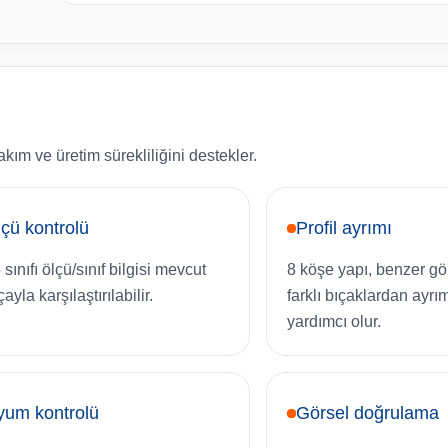
kım ve üretim sürekliliğini destekler.
çü kontrolü
Profil ayrımı
sınıfı ölçü/sınıf bilgisi mevcut
8 köşe yapı, benzer g
ayla karşılaştırılabilir.
farklı bıçaklardan ayr
yardımcı olur.
yum kontrolü
Görsel doğrulama