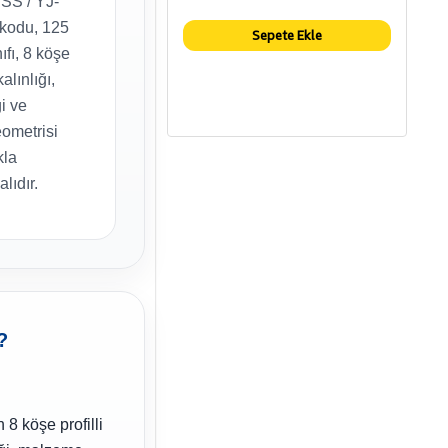
SS / YJ-
kodu, 125
Sepete Ekle
nıfı, 8 köşe
kalınlığı,
i ve
ometrisi
kla
alıdır.
?
 köşe profilli