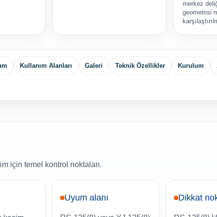
merkez deli
geometrisi 
karşılaştırıl
yum
Kullanım Alanları
Galeri
Teknik Özellikler
Kurulum
im için temel kontrol noktaları.
Uyum alanı
Dikkat no