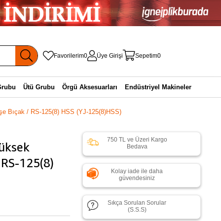
Favorilerim
0
Üye Girişi
Sepetim
0
Grubu
Ütü Grubu
Örgü Aksesuarları
Endüstriyel Makineler
şe Bıçak / RS-125(8) HSS (YJ-125(8)HSS)
750 TL ve Üzeri Kargo
üksek
Bedava
 RS-125(8)
Kolay iade ile daha
güvendesiniz
Sıkça Sorulan Sorular
(S.S.S)