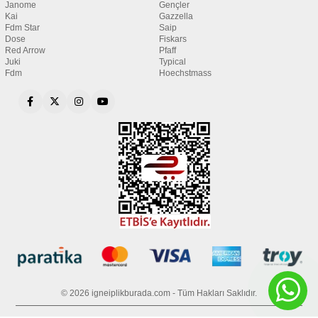
Janome
Gençler
Kai
Gazzella
Fdm Star
Saip
Dose
Fiskars
Red Arrow
Pfaff
Juki
Typical
Fdm
Hoechstmass
© 2026 igneiplikburada.com - Tüm Hakları Saklıdır.