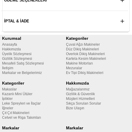
ÖDEME SEÇENEKLERI
İPTAL & İADE
Kurumsal
Kategoriler
Anasayfa
Çuval Ağzı Makineler
Hakkımızda
Düz Dikiş Makineleri
Üyelik Sözleşmesi
Overlok Dikiş Makineleri
Gizlilik Sözleşmesi
Kartela Kesim Makineleri
Mesafeli Satış Sözleşmesi
Makine Motorları
İletişim
Mezuralar
Markalar ve Belgelerimiz
Ev Tipi Dikiş Makineleri
Kategoriler
Hakkımızda
Makaslar
Mağazalarımız
Kazanlı Mini Ütüler
Gizlilik & Güvenlik
İplikler
Müşteri Hizmetleri
Leke Spreyleri ve İlaçlar
Sıkça Sorulan Sorular
İğneler
Bize Ulaşın
Çıt Çıt Makineleri
Cetvel ve Riga Takımları
Markalar
Markalar