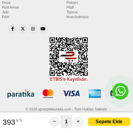
Dose
Fiskars
Red Arrow
Pfaff
Juki
Typical
Fdm
Hoechstmass
© 2026 igneiplikburada.com - Tüm Hakları Saklıdır.
393
−
+
11 TL