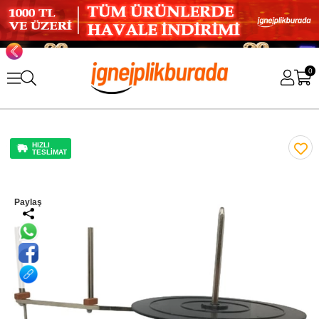
0
HIZLI
TESLİMAT
Paylaş