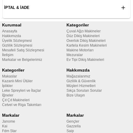
İPTAL & İADE
Kurumsal
Kategoriler
Anasayfa
Çuval Ağzı Makineler
Hakkımızda
Düz Dikiş Makineleri
Üyelik Sözleşmesi
Overlok Dikiş Makineleri
Gizlilik Sözleşmesi
Kartela Kesim Makineleri
Mesafeli Satış Sözleşmesi
Makine Motorları
İletişim
Mezuralar
Markalar ve Belgelerimiz
Ev Tipi Dikiş Makineleri
Kategoriler
Hakkımızda
Makaslar
Mağazalarımız
Kazanlı Mini Ütüler
Gizlilik & Güvenlik
İplikler
Müşteri Hizmetleri
Leke Spreyleri ve İlaçlar
Sıkça Sorulan Sorular
İğneler
Bize Ulaşın
Çıt Çıt Makineleri
Cetvel ve Riga Takımları
Markalar
Markalar
Janome
Gençler
Kai
Gazzella
Fdm Star
Saip