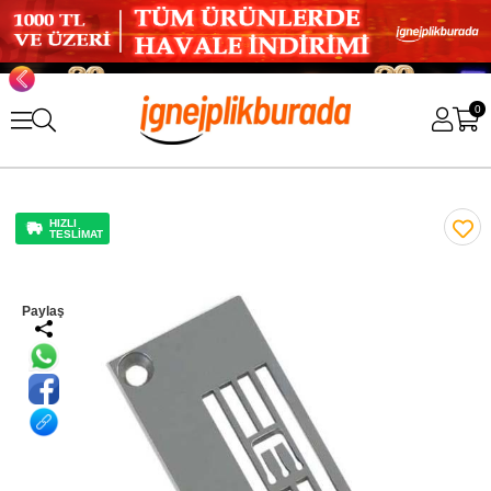
0
HIZLI
TESLİMAT
Paylaş