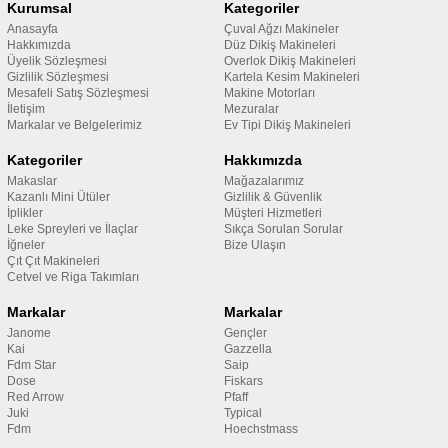
Kurumsal
Kategoriler
Anasayfa
Çuval Ağzı Makineler
Hakkımızda
Düz Dikiş Makineleri
Üyelik Sözleşmesi
Overlok Dikiş Makineleri
Gizlilik Sözleşmesi
Kartela Kesim Makineleri
Mesafeli Satış Sözleşmesi
Makine Motorları
İletişim
Mezuralar
Markalar ve Belgelerimiz
Ev Tipi Dikiş Makineleri
Kategoriler
Hakkımızda
Makaslar
Mağazalarımız
Kazanlı Mini Ütüler
Gizlilik & Güvenlik
İplikler
Müşteri Hizmetleri
Leke Spreyleri ve İlaçlar
Sıkça Sorulan Sorular
İğneler
Bize Ulaşın
Çıt Çıt Makineleri
Cetvel ve Riga Takımları
Markalar
Markalar
Janome
Gençler
Kai
Gazzella
Fdm Star
Saip
Dose
Fiskars
Red Arrow
Pfaff
Juki
Typical
Fdm
Hoechstmass