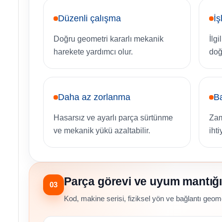
Düzenli çalışma
İş
Doğru geometri kararlı mekanik
İlg
harekete yardımcı olur.
doğ
Daha az zorlanma
Ba
Hasarsız ve ayarlı parça sürtünme
Zam
ve mekanik yükü azaltabilir.
ihti
Parça görevi ve uyum mantığı
03
Kod, makine serisi, fiziksel yön ve bağlantı geomet