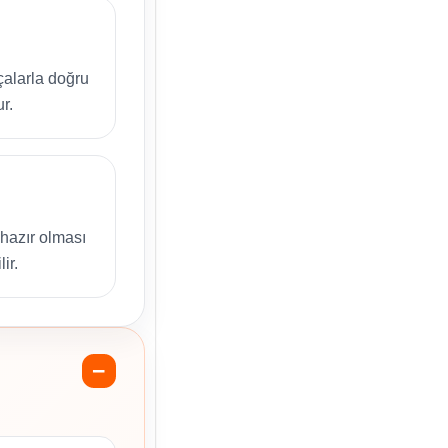
çalarla doğru
r.
hazır olması
ir.