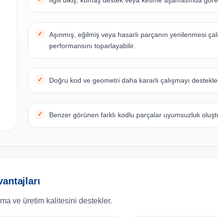
İlgili dikiş, kumaş destek veya kesme aşamasında göre
Aşınmış, eğilmiş veya hasarlı parçanın yenilenmesi ça
performansını toparlayabilir.
Doğru kod ve geometri daha kararlı çalışmayı destekle
Benzer görünen farklı kodlu parçalar uyumsuzluk oluştur
antajları
a ve üretim kalitesini destekler.