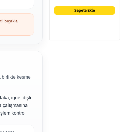
Sepete Ekle
li bıçakla
 birlikte kesme
aka, iğne, dişli
a çalışmasına
şlem kontrol