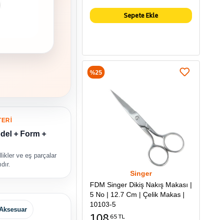
Sepete Ekle
%25
TERİ
del + Form +
likler ve eş parçalar
dır.
Singer
FDM Singer Dikiş Nakış Makası |
5 No | 12.7 Cm | Çelik Makas |
10103-5
Aksesuar
108
65 TL