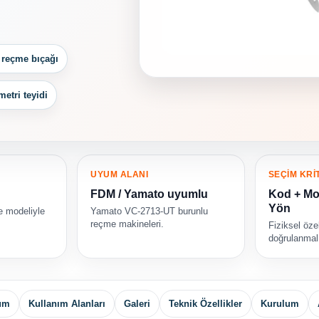
i reçme bıçağı
etri teyidi
UYUM ALANI
SEÇİM KRİ
FDM / Yamato uyumlu
Kod + Mo
Yön
e modeliyle
Yamato VC-2713-UT burunlu
reçme makineleri.
Fiziksel özel
doğrulanmalı
yum
Kullanım Alanları
Galeri
Teknik Özellikler
Kurulum