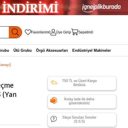
Favorilerim
0
Üye Girişi
Sepetim
0
Grubu
Ütü Grubu
Örgü Aksesuarları
Endüstriyel Makineler
anayi)
750 TL ve Üzeri Kargo
eçme
Bedava
3 (Yan
Kolay iade ile daha
güvendesiniz
Sıkça Sorulan Sorular
(S.S.S)