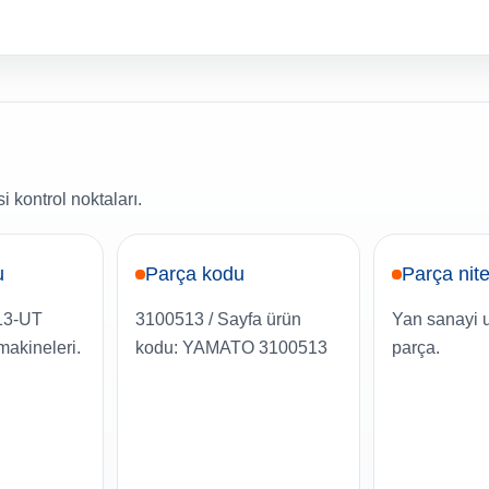
 kontrol noktaları.
u
Parça kodu
Parça nite
13-UT
3100513 / Sayfa ürün
Yan sanayi 
makineleri.
kodu: YAMATO 3100513
parça.