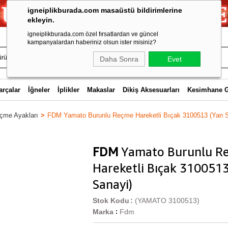
igneiplikburada.com masaüstü bildirimlerine
ekleyin.
igneiplikburada.com özel fırsatlardan ve güncel
kampanyalardan haberiniz olsun ister misiniz?
Daha Sonra
Evet
arçalar
İğneler
İplikler
Makaslar
Dikiş Aksesuarları
Kesimhane 
çme Ayakları
FDM Yamato Burunlu Reçme Hareketli Bıçak 3100513 (Yan S
FDM
Yamato Burunlu R
Hareketli Bıçak 310051
Sanayi)
Stok Kodu
(YAMATO 3100513)
Marka
Fdm
: