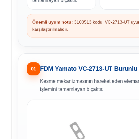
tamamlayan bıçaktır.
Önemli uyum notu:
3100513 kodu, VC-2713-UT uyumu, 
karşılaştırılmalıdır.
FDM Yamato VC-2713-UT Burunlu R
01
Kesme mekanizmasının hareket eden elemanı ola
işlemini tamamlayan bıçaktır.