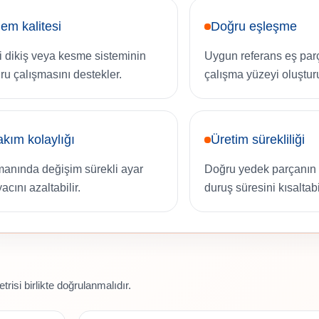
lem kalitesi
Doğru eşleşme
ili dikiş veya kesme sisteminin
Uygun referans eş par
ru çalışmasını destekler.
çalışma yüzeyi oluşturu
kım kolaylığı
Üretim sürekliliği
anında değişim sürekli ayar
Doğru yedek parçanın 
yacını azaltabilir.
duruş süresini kısaltabil
risi birlikte doğrulanmalıdır.