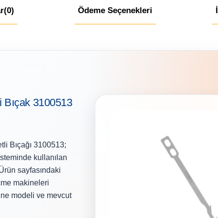
r
(0)
Ödeme Seçenekleri
i Bıçak 3100513
i Bıçağı 3100513;
isteminde kullanılan
 Ürün sayfasındaki
çme makineleri
kine modeli ve mevcut