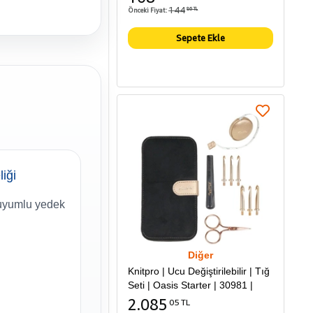
144
Önceki Fiyat:
86 TL
Sepete Ekle
liği
uyumlu yedek
Diğer
Knitpro | Ucu Değiştirilebilir | Tığ
Seti | Oasis Starter | 30981 |
2.085
05 TL