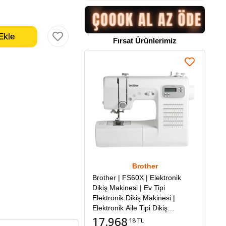
Fırsat Ürünlerimiz
Brother
Brother | FS60X | Elektronik
Dikiş Makinesi | Ev Tipi
Elektronik Dikiş Makinesi |
Elektronik Aile Tipi Dikiş
Makinesi
17.968
18 TL