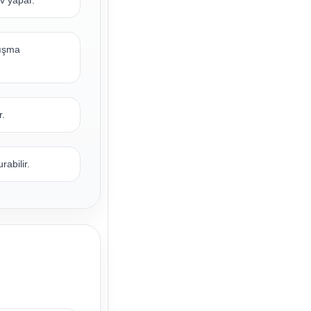
v yapar.
lışma
r.
abilir.