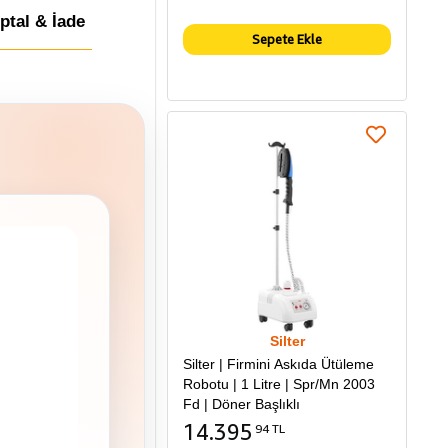
İptal & İade
Sepete Ekle
Silter
Silter | Firmini Askıda Ütüleme
Robotu | 1 Litre | Spr/Mn 2003
Fd | Döner Başlıklı
14.395
94 TL