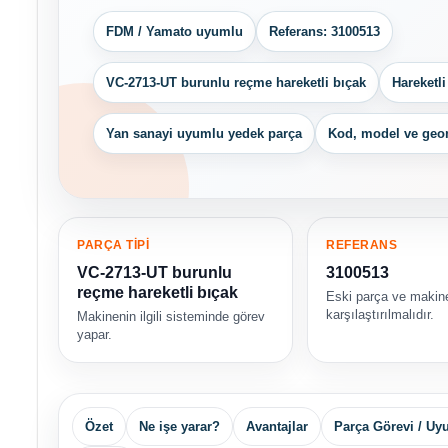
FDM / Yamato uyumlu
Referans: 3100513
VC-2713-UT burunlu reçme hareketli bıçak
Hareketl
Yan sanayi uyumlu yedek parça
Kod, model ve geom
PARÇA TİPİ
REFERANS
VC-2713-UT burunlu
3100513
reçme hareketli bıçak
Eski parça ve makin
karşılaştırılmalıdır.
Makinenin ilgili sisteminde görev
yapar.
Özet
Ne işe yarar?
Avantajlar
Parça Görevi / U