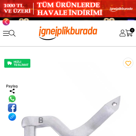
0
HIZLI
TESLİMAT
Paylaş