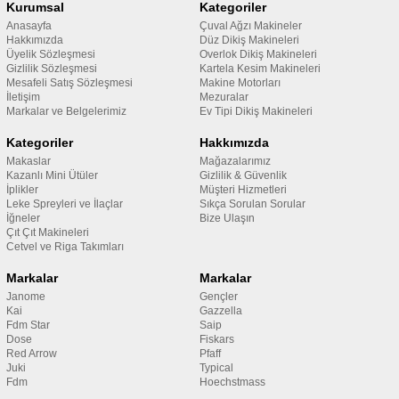
Kurumsal
Kategoriler
Anasayfa
Çuval Ağzı Makineler
Hakkımızda
Düz Dikiş Makineleri
Üyelik Sözleşmesi
Overlok Dikiş Makineleri
Gizlilik Sözleşmesi
Kartela Kesim Makineleri
Mesafeli Satış Sözleşmesi
Makine Motorları
İletişim
Mezuralar
Markalar ve Belgelerimiz
Ev Tipi Dikiş Makineleri
Kategoriler
Hakkımızda
Makaslar
Mağazalarımız
Kazanlı Mini Ütüler
Gizlilik & Güvenlik
İplikler
Müşteri Hizmetleri
Leke Spreyleri ve İlaçlar
Sıkça Sorulan Sorular
İğneler
Bize Ulaşın
Çıt Çıt Makineleri
Cetvel ve Riga Takımları
Markalar
Markalar
Janome
Gençler
Kai
Gazzella
Fdm Star
Saip
Dose
Fiskars
Red Arrow
Pfaff
Juki
Typical
Fdm
Hoechstmass