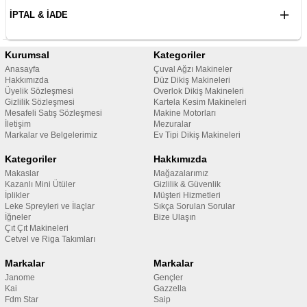
İPTAL & İADE
Kurumsal
Kategoriler
Anasayfa
Çuval Ağzı Makineler
Hakkımızda
Düz Dikiş Makineleri
Üyelik Sözleşmesi
Overlok Dikiş Makineleri
Gizlilik Sözleşmesi
Kartela Kesim Makineleri
Mesafeli Satış Sözleşmesi
Makine Motorları
İletişim
Mezuralar
Markalar ve Belgelerimiz
Ev Tipi Dikiş Makineleri
Kategoriler
Hakkımızda
Makaslar
Mağazalarımız
Kazanlı Mini Ütüler
Gizlilik & Güvenlik
İplikler
Müşteri Hizmetleri
Leke Spreyleri ve İlaçlar
Sıkça Sorulan Sorular
İğneler
Bize Ulaşın
Çıt Çıt Makineleri
Cetvel ve Riga Takımları
Markalar
Markalar
Janome
Gençler
Kai
Gazzella
Fdm Star
Saip