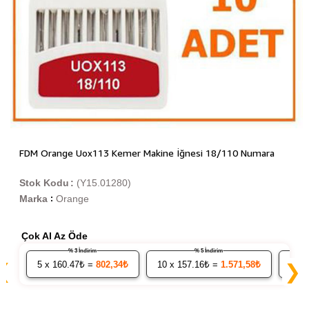
FDM Orange Uox113 Kemer Makine İğnesi 18/110 Numara
Stok Kodu
(Y15.01280)
Marka
Orange
:
Çok Al Az Öde
% 3 İndirim
% 5 İndirim
5
x 160.47₺ =
802,34₺
10
x 157.16₺ =
1.571,58₺
20
x
❮
❯