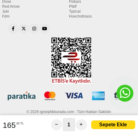
Dose
Fiskars
Red Arrow
Pfaff
Juki
Typical
Fdm
Hoechstmass
© 2026 igneiplikburada.com - Tüm Hakları Saklıdır.
165
−
+
43 TL