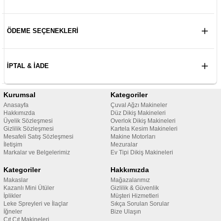
ÖDEME SEÇENEKLERI
İPTAL & İADE
Kurumsal
Kategoriler
Anasayfa
Çuval Ağzı Makineler
Hakkımızda
Düz Dikiş Makineleri
Üyelik Sözleşmesi
Overlok Dikiş Makineleri
Gizlilik Sözleşmesi
Kartela Kesim Makineleri
Mesafeli Satış Sözleşmesi
Makine Motorları
İletişim
Mezuralar
Markalar ve Belgelerimiz
Ev Tipi Dikiş Makineleri
Kategoriler
Hakkımızda
Makaslar
Mağazalarımız
Kazanlı Mini Ütüler
Gizlilik & Güvenlik
İplikler
Müşteri Hizmetleri
Leke Spreyleri ve İlaçlar
Sıkça Sorulan Sorular
İğneler
Bize Ulaşın
Çıt Çıt Makineleri