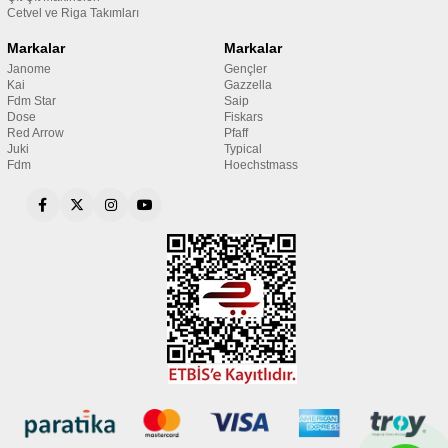
Cetvel ve Riga Takımları
Markalar
Markalar
Janome
Gençler
Kai
Gazzella
Fdm Star
Saip
Dose
Fiskars
Red Arrow
Pfaff
Juki
Typical
Fdm
Hoechstmass