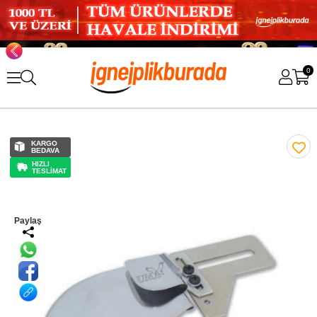
0
KARGO
BEDAVA
HIZLI
TESLİMAT
Paylaş