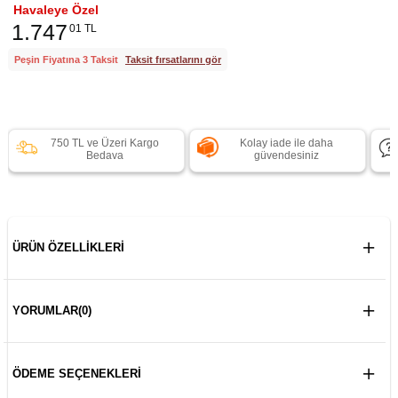
Havaleye Özel
1.747
01 TL
Peşin Fiyatına 3 Taksit
Taksit fırsatlarını gör
750 TL ve Üzeri Kargo
Kolay iade ile daha
Bedava
güvendesiniz
ÜRÜN ÖZELLIKLERI
YORUMLAR
(0)
ÖDEME SEÇENEKLERI