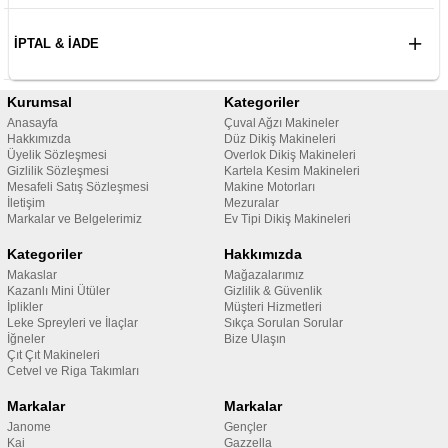
İPTAL & İADE
Kurumsal
Kategoriler
Anasayfa
Çuval Ağzı Makineler
Hakkımızda
Düz Dikiş Makineleri
Üyelik Sözleşmesi
Overlok Dikiş Makineleri
Gizlilik Sözleşmesi
Kartela Kesim Makineleri
Mesafeli Satış Sözleşmesi
Makine Motorları
İletişim
Mezuralar
Markalar ve Belgelerimiz
Ev Tipi Dikiş Makineleri
Kategoriler
Hakkımızda
Makaslar
Mağazalarımız
Kazanlı Mini Ütüler
Gizlilik & Güvenlik
İplikler
Müşteri Hizmetleri
Leke Spreyleri ve İlaçlar
Sıkça Sorulan Sorular
İğneler
Bize Ulaşın
Çıt Çıt Makineleri
Cetvel ve Riga Takımları
Markalar
Markalar
Janome
Gençler
Kai
Gazzella