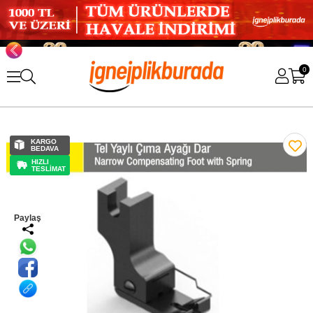
0
KARGO
BEDAVA
HIZLI
TESLİMAT
Paylaş