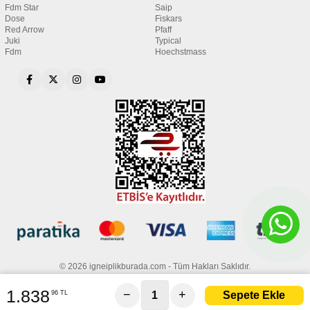
Fdm Star
Saip
Dose
Fiskars
Red Arrow
Pfaff
Juki
Typical
Fdm
Hoechstmass
© 2026 igneiplikburada.com - Tüm Hakları Saklıdır.
1.838
−
+
96 TL