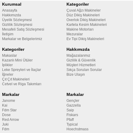
Kurumsal
Kategoriler
Anasayfa
Çuval Ağzı Makineler
Hakkımızda
Düz Dikiş Makineleri
Üyelik Sözleşmesi
Overlok Dikiş Makineleri
Gizlilik Sözleşmesi
Kartela Kesim Makineleri
Mesafeli Satış Sözleşmesi
Makine Motorları
İletişim
Mezuralar
Markalar ve Belgelerimiz
Ev Tipi Dikiş Makineleri
Kategoriler
Hakkımızda
Makaslar
Mağazalarımız
Kazanlı Mini Ütüler
Gizlilik & Güvenlik
İplikler
Müşteri Hizmetleri
Leke Spreyleri ve İlaçlar
Sıkça Sorulan Sorular
İğneler
Bize Ulaşın
Çıt Çıt Makineleri
Cetvel ve Riga Takımları
Markalar
Markalar
Janome
Gençler
Kai
Gazzella
Fdm Star
Saip
Dose
Fiskars
Red Arrow
Pfaff
Juki
Typical
Fdm
Hoechstmass