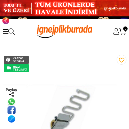
0
KARGO
BEDAVA
HIZLI
TESLİMAT
Paylaş