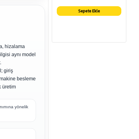
Sepete Ekle
ma, hizalama
ilgisi aynı model
.
 giriş
ı, makine besleme
k üretim
lanımına yönelik