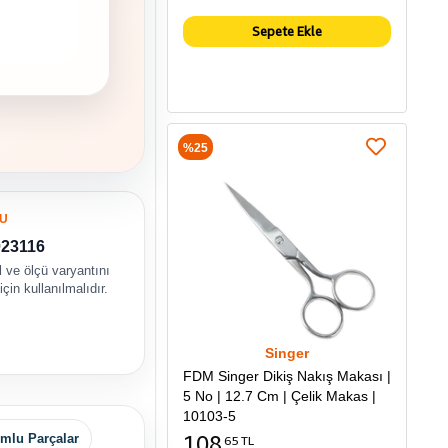
Sepete Ekle
%25
U
023116
 ve ölçü varyantını
çin kullanılmalıdır.
Singer
FDM Singer Dikiş Nakış Makası |
5 No | 12.7 Cm | Çelik Makas |
10103-5
108
mlu Parçalar
65 TL