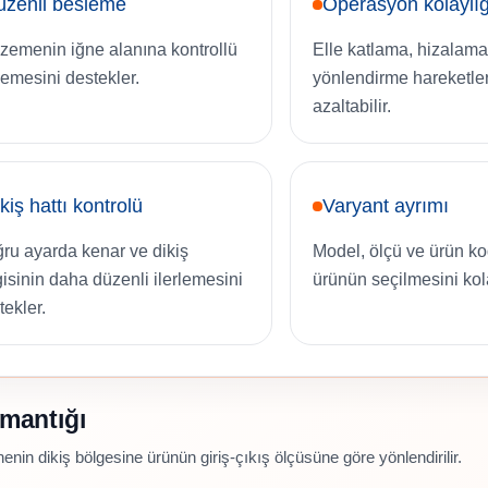
üzenli besleme
Operasyon kolaylığ
zemenin iğne alanına kontrollü
Elle katlama, hizalama
rlemesini destekler.
yönlendirme hareketler
azaltabilir.
kiş hattı kontrolü
Varyant ayrımı
ru ayarda kenar ve dikiş
Model, ölçü ve ürün k
gisinin daha düzenli ilerlemesini
ürünün seçilmesini kola
tekler.
 mantığı
nin dikiş bölgesine ürünün giriş-çıkış ölçüsüne göre yönlendirilir.