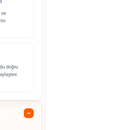
ı
 ve
ini
odu doğru
ylaştırır.