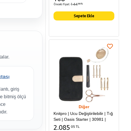
144
Önceki Fiyat:
86 TL
Sepete Ekle
alar.
ktası
ntı, giriş
 bitmiş ölçü
nce
Diğer
dır.
Knitpro | Ucu Değiştirilebilir | Tığ
Seti | Oasis Starter | 30981 |
2.085
05 TL