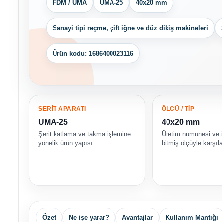
FDM / UMA
UMA-25
40x20 mm
Sanayi tipi reçme, çift iğne ve düz dikiş makineleri
Ürün kodu: 1686400023116
ŞERİT APARATI
ÖLÇÜ / TİP
UMA-25
40x20 mm
Şerit katlama ve takma işlemine
Üretim numunesi ve 
yönelik ürün yapısı.
bitmiş ölçüyle karşıla
Özet
Ne işe yarar?
Avantajlar
Kullanım Mantığı