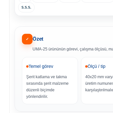
S.S.S.
Özet
✓
UMA-25 ürününün görevi, çalışma ölçüsü, mak
Temel görev
Ölçü / tip
Şerit katlama ve takma
40x20 mm varya
sırasında şerit malzeme
üretim numunes
düzenli biçimde
karşılaştırılmalıd
yönlendirilir.