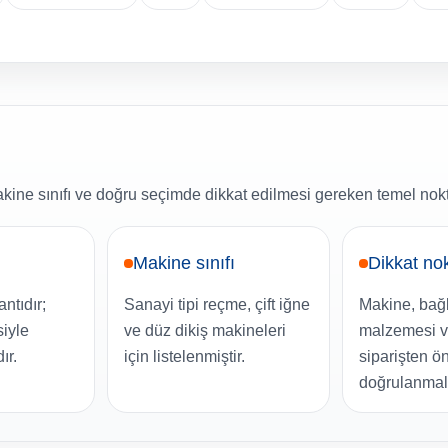
ine sınıfı ve doğru seçimde dikkat edilmesi gereken temel nokt
Makine sınıfı
Dikkat no
ntıdır;
Sanayi tipi reçme, çift iğne
Makine, bağla
iyle
ve düz dikiş makineleri
malzemesi ve
ır.
için listelenmiştir.
siparişten ö
doğrulanmalı