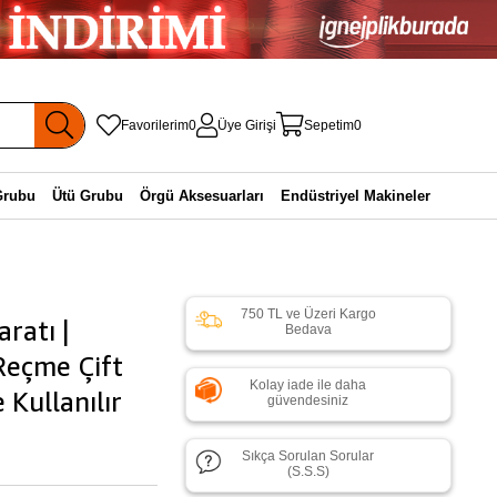
Favorilerim
0
Üye Girişi
Sepetim
0
Grubu
Ütü Grubu
Örgü Aksesuarları
Endüstriyel Makineler
750 TL ve Üzeri Kargo
ratı |
Bedava
Reçme Çift
Kolay iade ile daha
Kullanılır
güvendesiniz
Sıkça Sorulan Sorular
(S.S.S)