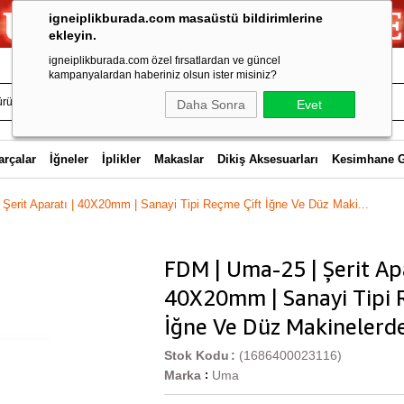
igneiplikburada.com masaüstü bildirimlerine
ekleyin.
igneiplikburada.com özel fırsatlardan ve güncel
kampanyalardan haberiniz olsun ister misiniz?
Daha Sonra
Evet
arçalar
İğneler
İplikler
Makaslar
Dikiş Aksesuarları
Kesimhane 
Şerit Aparatı | 40X20mm | Sanayi Tipi Reçme Çift İğne Ve Düz Maki...
FDM | Uma-25 | Şerit Apa
40X20mm | Sanayi Tipi 
İğne Ve Düz Makinelerde 
Stok Kodu
(1686400023116)
Marka
Uma
: