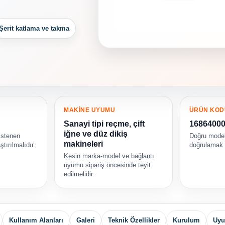
Şerit katlama ve takma
MAKİNE UYUMU
ÜRÜN KOD
Sanayi tipi reçme, çift
1686400
iğne ve düz dikiş
istenen
Doğru model
makineleri
ştırılmalıdır.
doğrulamak i
Kesin marka-model ve bağlantı
uyumu sipariş öncesinde teyit
edilmelidir.
Kullanım Alanları
Galeri
Teknik Özellikler
Kurulum
Uyu