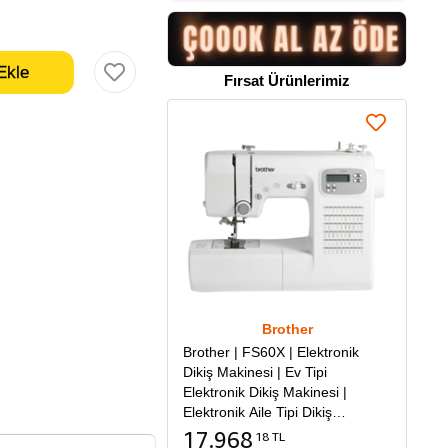
Fırsat Ürünlerimiz
Brother
Brother | FS60X | Elektronik
Dikiş Makinesi | Ev Tipi
Elektronik Dikiş Makinesi |
Elektronik Aile Tipi Dikiş
Makinesi
17.968
18 TL