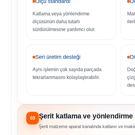
Ölçü standardı
D
Katlama veya yönlendirme
Mal
ölçüsünün daha tutarlı
ile
sürdürülmesine yardımcı olur.
Seri üretim desteği
Di
Aynı işlemin çok sayıda parçada
Doğ
tekrarlanmasını kolaylaştırabilir.
çiz
des
Şerit katlama ve yönlendirme
03
Şerit malzeme aparat kanalında katlanır ve makine