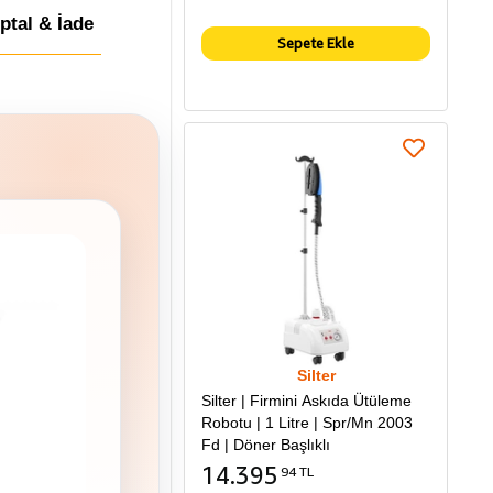
İptal & İade
Sepete Ekle
Silter
Silter | Firmini Askıda Ütüleme
Robotu | 1 Litre | Spr/Mn 2003
Fd | Döner Başlıklı
14.395
94 TL