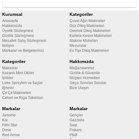
Kurumsal
Kategoriler
Anasayfa
Çuval Ağzı Makineler
Hakkımızda
Düz Dikiş Makineleri
Üyelik Sözleşmesi
Overlok Dikiş Makineleri
Gizlilik Sözleşmesi
Kartela Kesim Makineleri
Mesafeli Satış Sözleşmesi
Makine Motorları
İletişim
Mezuralar
Markalar ve Belgelerimiz
Ev Tipi Dikiş Makineleri
Kategoriler
Hakkımızda
Makaslar
Mağazalarımız
Kazanlı Mini Ütüler
Gizlilik & Güvenlik
İplikler
Müşteri Hizmetleri
Leke Spreyleri ve İlaçlar
Sıkça Sorulan Sorular
İğneler
Bize Ulaşın
Çıt Çıt Makineleri
Cetvel ve Riga Takımları
Markalar
Markalar
Janome
Gençler
Kai
Gazzella
Fdm Star
Saip
Dose
Fiskars
Red Arrow
Pfaff