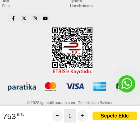
Juki
Typical
Fdm
Hoechstmass
© 2026 igneiplikburada.com - Tüm Hakları Saklıdır.
753
−
+
38 TL