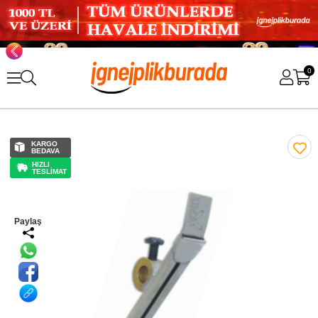
0
KARGO
BEDAVA
HIZLI
TESLİMAT
Paylaş