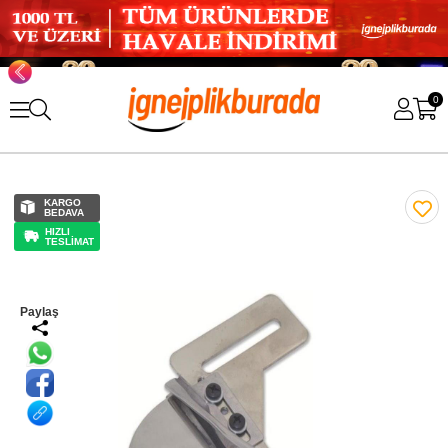
0
KARGO
BEDAVA
HIZLI
TESLİMAT
Paylaş