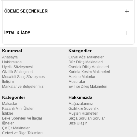
ÖDEME SEÇENEKLERI
İPTAL & İADE
Kurumsal
Kategoriler
Anasayfa
Çuval Ağzı Makineler
Hakkımızda
Düz Dikiş Makineleri
Üyelik Sözleşmesi
Overlok Dikiş Makineleri
Gizlilik Sözleşmesi
Kartela Kesim Makineleri
Mesafeli Satış Sözleşmesi
Makine Motorları
İletişim
Mezuralar
Markalar ve Belgelerimiz
Ev Tipi Dikiş Makineleri
Kategoriler
Hakkımızda
Makaslar
Mağazalarımız
Kazanlı Mini Ütüler
Gizlilik & Güvenlik
İplikler
Müşteri Hizmetleri
Leke Spreyleri ve İlaçlar
Sıkça Sorulan Sorular
İğneler
Bize Ulaşın
Çıt Çıt Makineleri
Cetvel ve Riga Takımları