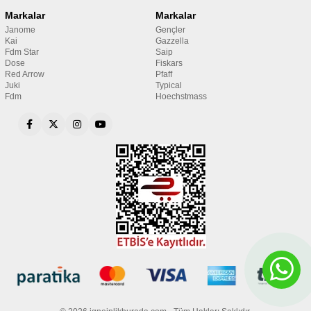
Markalar
Markalar
Janome
Gençler
Kai
Gazzella
Fdm Star
Saip
Dose
Fiskars
Red Arrow
Pfaff
Juki
Typical
Fdm
Hoechstmass