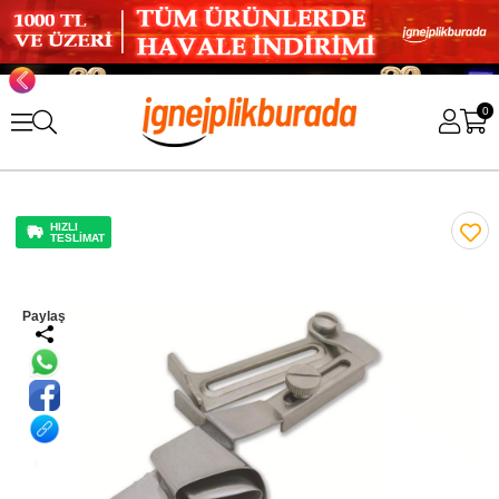
0
HIZLI
TESLİMAT
Paylaş