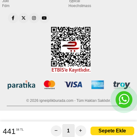
Juki
Typical
Fdm
Hoechstmass
© 2026 igneiplikburada.com - Tüm Hakları Saklıdır.
441
−
+
04 TL