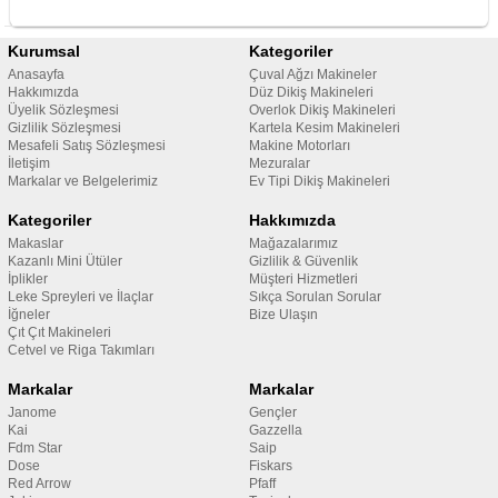
Kurumsal
Kategoriler
Anasayfa
Çuval Ağzı Makineler
Hakkımızda
Düz Dikiş Makineleri
Üyelik Sözleşmesi
Overlok Dikiş Makineleri
Gizlilik Sözleşmesi
Kartela Kesim Makineleri
Mesafeli Satış Sözleşmesi
Makine Motorları
İletişim
Mezuralar
Markalar ve Belgelerimiz
Ev Tipi Dikiş Makineleri
Kategoriler
Hakkımızda
Makaslar
Mağazalarımız
Kazanlı Mini Ütüler
Gizlilik & Güvenlik
İplikler
Müşteri Hizmetleri
Leke Spreyleri ve İlaçlar
Sıkça Sorulan Sorular
İğneler
Bize Ulaşın
Çıt Çıt Makineleri
Cetvel ve Riga Takımları
Markalar
Markalar
Janome
Gençler
Kai
Gazzella
Fdm Star
Saip
Dose
Fiskars
Red Arrow
Pfaff