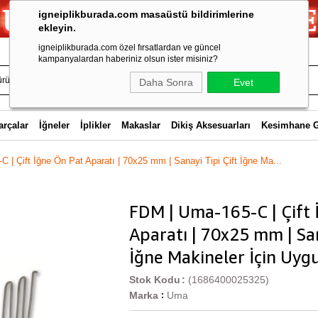
igneiplikburada.com masaüstü bildirimlerine
ekleyin.
igneiplikburada.com özel fırsatlardan ve güncel
kampanyalardan haberiniz olsun ister misiniz?
Daha Sonra
Evet
arçalar
İğneler
İplikler
Makaslar
Dikiş Aksesuarları
Kesimhane 
 | Çift İğne Ön Pat Aparatı | 70x25 mm | Sanayi Tipi Çift İğne Ma...
FDM | Uma-165-C | Çift 
Aparatı | 70x25 mm | San
İğne Makineler İçin Uyg
Stok Kodu
(1686400025325)
Marka
Uma
: