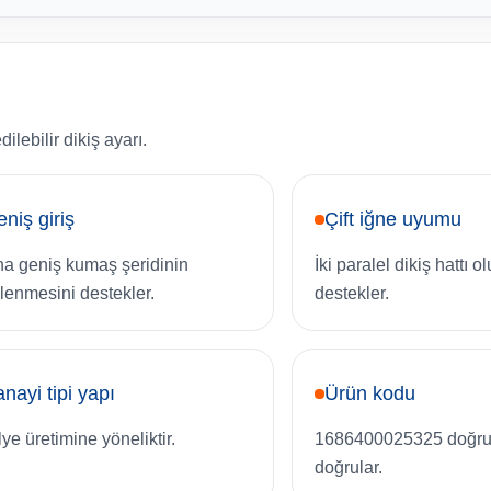
lebilir dikiş ayarı.
niş giriş
Çift iğne uyumu
a geniş kumaş şeridinin
İki paralel dikiş hattı 
lenmesini destekler.
destekler.
nayi tipi yapı
Ürün kodu
lye üretimine yöneliktir.
1686400025325 doğru
doğrular.