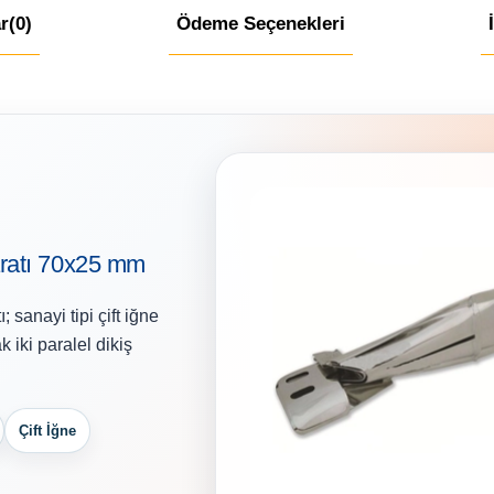
r
(0)
Ödeme Seçenekleri
ratı 70x25 mm
sanayi tipi çift iğne
 iki paralel dikiş
Çift İğne