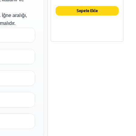
Sepete Ekle
İğne aralığı,
malıdır.