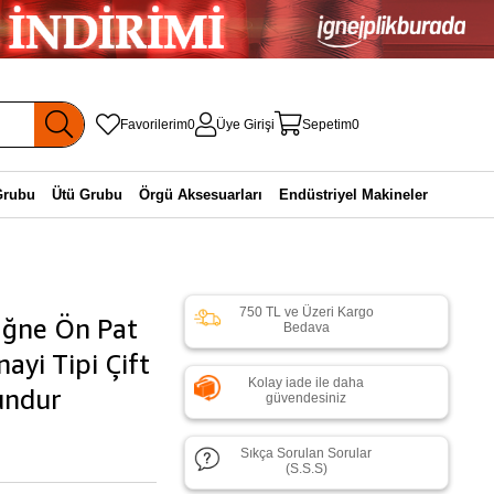
Favorilerim
0
Üye Girişi
Sepetim
0
Grubu
Ütü Grubu
Örgü Aksesuarları
Endüstriyel Makineler
750 TL ve Üzeri Kargo
İğne Ön Pat
Bedava
ayi Tipi Çift
Kolay iade ile daha
undur
güvendesiniz
Sıkça Sorulan Sorular
(S.S.S)