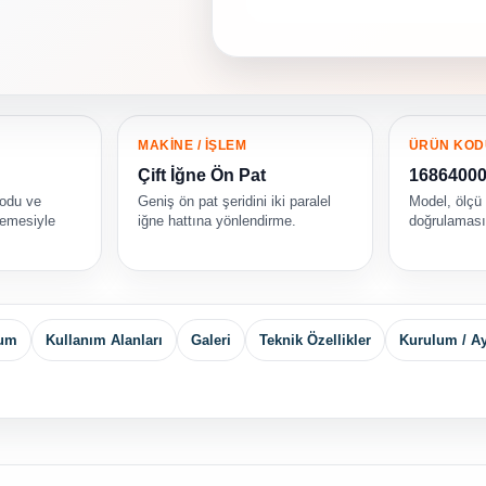
MAKİNE / İŞLEM
ÜRÜN KOD
Çift İğne Ön Pat
1686400
kodu ve
Geniş ön pat şeridini iki paralel
Model, ölçü
emesiyle
iğne hattına yönlendirme.
doğrulamasın
yum
Kullanım Alanları
Galeri
Teknik Özellikler
Kurulum / A