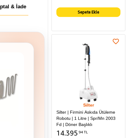
İptal & İade
Sepete Ekle
Silter
Silter | Firmini Askıda Ütüleme
Robotu | 1 Litre | Spr/Mn 2003
Fd | Döner Başlıklı
14.395
94 TL