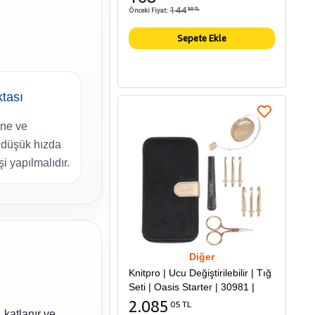
144
Önceki Fiyat:
86 TL
Sepete Ekle
ktası
ne ve
düşük hızda
i yapılmalıdır.
Diğer
Knitpro | Ucu Değiştirilebilir | Tığ
Seti | Oasis Starter | 30981 |
2.085
05 TL
 katlanır ve