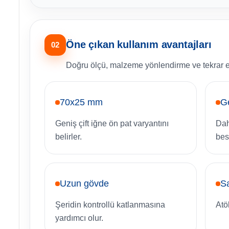
Öne çıkan kullanım avantajları
02
Doğru ölçü, malzeme yönlendirme ve tekrar edi
70x25 mm
Ge
Geniş çift iğne ön pat varyantını
Dah
belirler.
bes
Uzun gövde
Sa
Şeridin kontrollü katlanmasına
Atö
yardımcı olur.