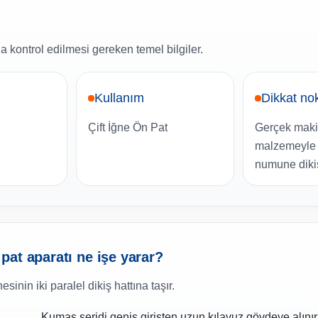
 kontrol edilmesi gereken temel bilgiler.
Kullanım
Dikkat no
Çift İğne Ön Pat
Gerçek maki
malzemeyle 
numune dikiş
at aparatı ne işe yarar?
sinin iki paralel dikiş hattına taşır.
Kumaş şeridi geniş girişten uzun kılavuz gövdeye alınır,