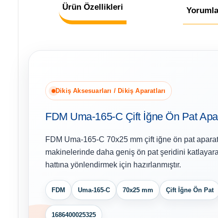
Ürün Özellikleri
Yorumla
Dikiş Aksesuarları / Dikiş Aparatları
FDM Uma-165-C Çift İğne Ön Pat Apa
FDM Uma-165-C 70x25 mm çift iğne ön pat aparatı; 
makinelerinde daha geniş ön pat şeridini katlayarak
hattına yönlendirmek için hazırlanmıştır.
FDM
Uma-165-C
70x25 mm
Çift İğne Ön Pat
1686400025325