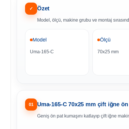
Özet
✓
Model, ölçü, makine grubu ve montaj sırasında
Model
Ölçü
Uma-165-C
70x25 mm
Uma-165-C 70x25 mm çift iğne ön p
01
Geniş ön pat kumaşını katlayıp çift iğne makine