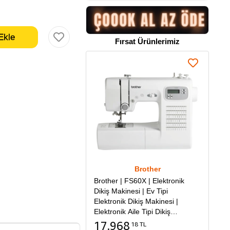
Fırsat Ürünlerimiz
Brother
Brother | FS60X | Elektronik
Dikiş Makinesi | Ev Tipi
Elektronik Dikiş Makinesi |
Elektronik Aile Tipi Dikiş
Makinesi
17.968
18 TL