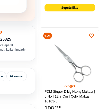
Sepete Ekle
U
%25
025325
 ve aparat
da kullanılmalıdır.
yar
Aksesuar
Singer
FDM Singer Dikiş Nakış Makası |
5 No | 12.7 Cm | Çelik Makas |
10103-5
108
65 TL