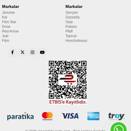
Markalar
Markalar
Janome
Gençler
Kai
Gazzella
Fdm Star
Saip
Dose
Fiskars
Red Arrow
Pfaff
Juki
Typical
Fdm
Hoechstmass