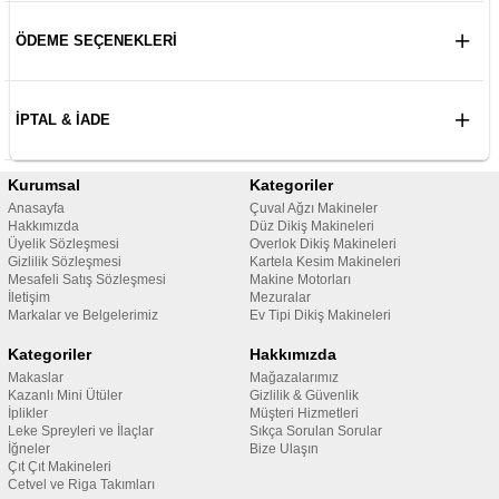
ÖDEME SEÇENEKLERI
İPTAL & İADE
Kurumsal
Kategoriler
Anasayfa
Çuval Ağzı Makineler
Hakkımızda
Düz Dikiş Makineleri
Üyelik Sözleşmesi
Overlok Dikiş Makineleri
Gizlilik Sözleşmesi
Kartela Kesim Makineleri
Mesafeli Satış Sözleşmesi
Makine Motorları
İletişim
Mezuralar
Markalar ve Belgelerimiz
Ev Tipi Dikiş Makineleri
Kategoriler
Hakkımızda
Makaslar
Mağazalarımız
Kazanlı Mini Ütüler
Gizlilik & Güvenlik
İplikler
Müşteri Hizmetleri
Leke Spreyleri ve İlaçlar
Sıkça Sorulan Sorular
İğneler
Bize Ulaşın
Çıt Çıt Makineleri
Cetvel ve Riga Takımları