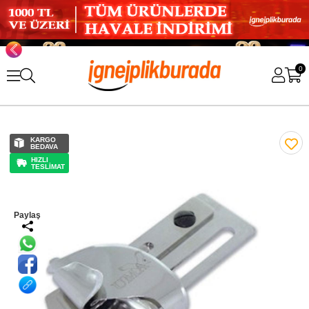
0
KARGO
BEDAVA
HIZLI
TESLİMAT
Paylaş