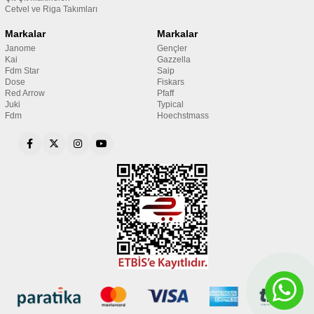
Cetvel ve Riga Takımları
Markalar
Markalar
Janome
Gençler
Kai
Gazzella
Fdm Star
Saip
Dose
Fiskars
Red Arrow
Pfaff
Juki
Typical
Fdm
Hoechstmass