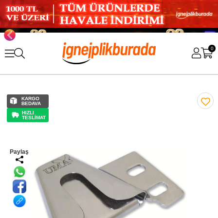
0
KARGO
BEDAVA
HIZLI
TESLİMAT
Paylaş