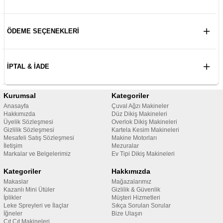
ÖDEME SEÇENEKLERI
İPTAL & İADE
Kurumsal
Kategoriler
Anasayfa
Çuval Ağzı Makineler
Hakkımızda
Düz Dikiş Makineleri
Üyelik Sözleşmesi
Overlok Dikiş Makineleri
Gizlilik Sözleşmesi
Kartela Kesim Makineleri
Mesafeli Satış Sözleşmesi
Makine Motorları
İletişim
Mezuralar
Markalar ve Belgelerimiz
Ev Tipi Dikiş Makineleri
Kategoriler
Hakkımızda
Makaslar
Mağazalarımız
Kazanlı Mini Ütüler
Gizlilik & Güvenlik
İplikler
Müşteri Hizmetleri
Leke Spreyleri ve İlaçlar
Sıkça Sorulan Sorular
İğneler
Bize Ulaşın
Çıt Çıt Makineleri