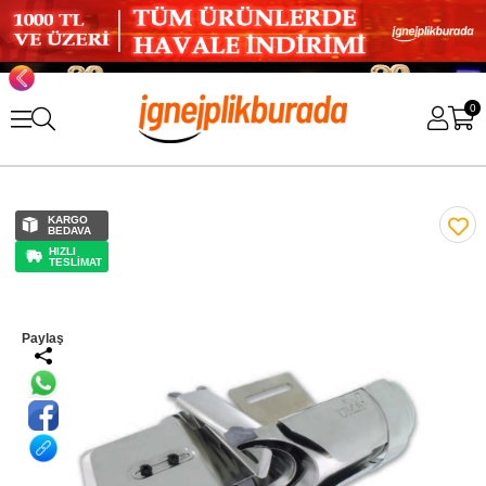
0
KARGO
BEDAVA
HIZLI
TESLİMAT
Paylaş