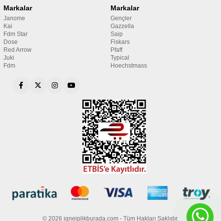
Markalar
Markalar
Janome
Gençler
Kai
Gazzella
Fdm Star
Saip
Dose
Fiskars
Red Arrow
Pfaff
Juki
Typical
Fdm
Hoechstmass
© 2026 igneiplikburada.com - Tüm Hakları Saklıdır.