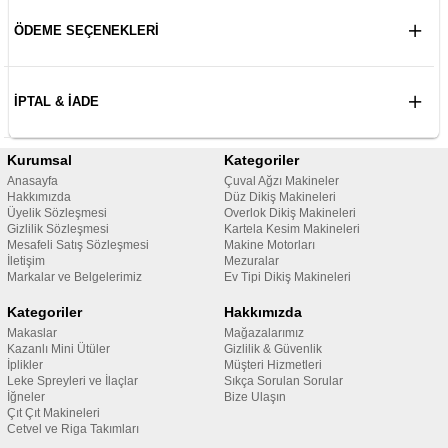
ÖDEME SEÇENEKLERI
İPTAL & İADE
Kurumsal
Kategoriler
Anasayfa
Çuval Ağzı Makineler
Hakkımızda
Düz Dikiş Makineleri
Üyelik Sözleşmesi
Overlok Dikiş Makineleri
Gizlilik Sözleşmesi
Kartela Kesim Makineleri
Mesafeli Satış Sözleşmesi
Makine Motorları
İletişim
Mezuralar
Markalar ve Belgelerimiz
Ev Tipi Dikiş Makineleri
Kategoriler
Hakkımızda
Makaslar
Mağazalarımız
Kazanlı Mini Ütüler
Gizlilik & Güvenlik
İplikler
Müşteri Hizmetleri
Leke Spreyleri ve İlaçlar
Sıkça Sorulan Sorular
İğneler
Bize Ulaşın
Çıt Çıt Makineleri
Cetvel ve Riga Takımları