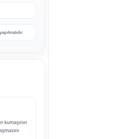
apılmalıdır.
er kumaşının
laşmasını