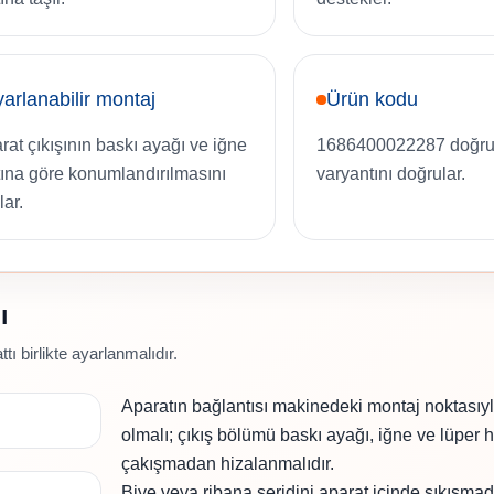
arlanabilir montaj
Ürün kodu
rat çıkışının baskı ayağı ve iğne
1686400022287 doğru
tına göre konumlandırılmasını
varyantını doğrular.
lar.
ı
tı birlikte ayarlanmalıdır.
Aparatın bağlantısı makinedeki montaj noktasıy
olmalı; çıkış bölümü baskı ayağı, iğne ve lüper h
çakışmadan hizalanmalıdır.
Biye veya ribana şeridini aparat içinde sıkışmad