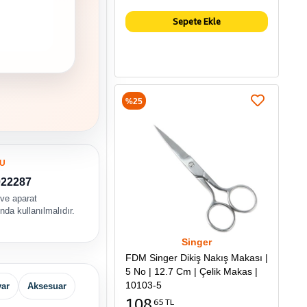
Sepete Ekle
%25
U
022287
 ve aparat
da kullanılmalıdır.
Singer
FDM Singer Dikiş Nakış Makası |
5 No | 12.7 Cm | Çelik Makas |
10103-5
yar
Aksesuar
108
65 TL