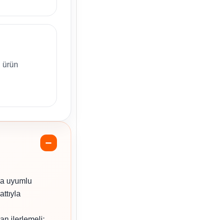
 ürün
la uyumlu
attıyla
an ilerlemeli;