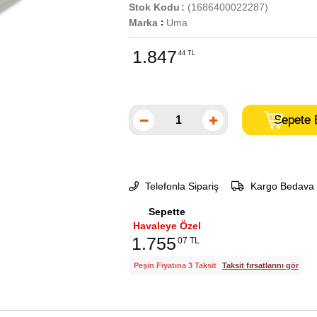
Stok Kodu
(1686400022287)
Marka
Uma
:
1.847
44 TL
Telefonla Sipariş
Kargo Bedava
Sepette
Havaleye Özel
1.755
07 TL
Peşin Fiyatına 3 Taksit
Taksit fırsatlarını gör