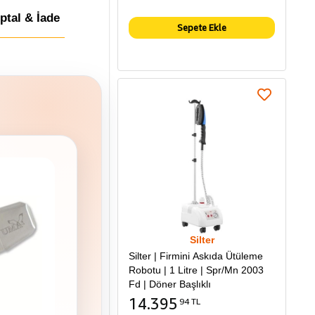
İptal & İade
Sepete Ekle
Silter
Silter | Firmini Askıda Ütüleme
Robotu | 1 Litre | Spr/Mn 2003
Fd | Döner Başlıklı
14.395
94 TL