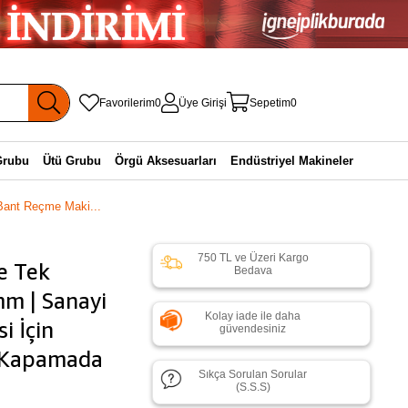
Favorilerim
0
Üye Girişi
Sepetim
0
Grubu
Ütü Grubu
Örgü Aksesuarları
Endüstriyel Makineler
Bant Reçme Maki...
750 TL ve Üzeri Kargo
e Tek
Bedava
mm | Sanayi
Kolay iade ile daha
i İçin
güvendesiniz
l Kapamada
Sıkça Sorulan Sorular
(S.S.S)