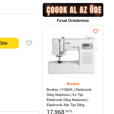
Fırsat Ürünlerimiz
Brother
Brother | FS60X | Elektronik
Dikiş Makinesi | Ev Tipi
Elektronik Dikiş Makinesi |
Elektronik Aile Tipi Dikiş
Makinesi
17.968
18 TL