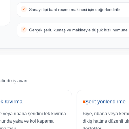
Sanayi tipi bant reçme makinesi için değerlendirilir.
Gerçek şerit, kumaş ve makineyle düşük hızlı numune y
ir dikiş ayarı.
k Kıvırma
Şerit yönlendirme
e veya ribana şeridini tek kıvırma
Biye, ribana veya kem
munda yaka ve kol kapama
dikiş hattına düzenli u
ına taşır.
destekler.