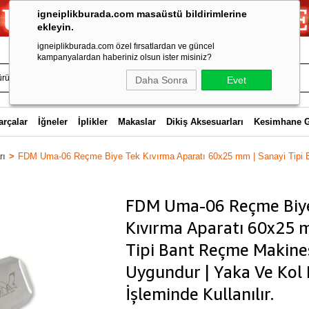
igneiplikburada.com masaüstü bildirimlerine
ekleyin.
igneiplikburada.com özel fırsatlardan ve güncel
kampanyalardan haberiniz olsun ister misiniz?
Daha Sonra
Evet
arçalar
İğneler
İplikler
Makaslar
Dikiş Aksesuarları
Kesimhane 
rı
FDM Uma-06 Reçme Biye Tek Kıvırma Aparatı 60x25 mm | Sanayi Tipi 
FDM Uma-06 Reçme Biy
Kıvırma Aparatı 60x25 
Tipi Bant Reçme Makines
Uygundur | Yaka Ve Ko
İşleminde Kullanılır.