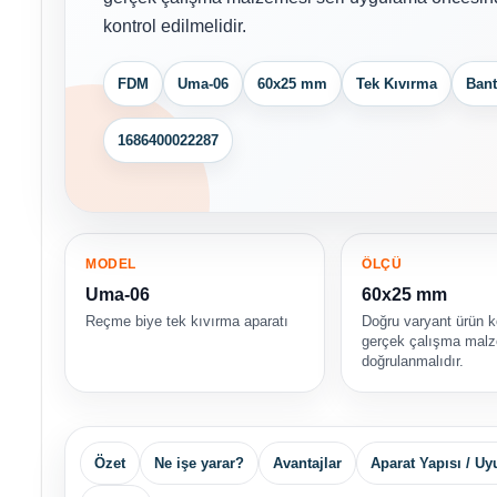
kontrol edilmelidir.
FDM
Uma-06
60x25 mm
Tek Kıvırma
Ban
1686400022287
MODEL
ÖLÇÜ
Uma-06
60x25 mm
Reçme biye tek kıvırma aparatı
Doğru varyant ürün 
gerçek çalışma malz
doğrulanmalıdır.
Özet
Ne işe yarar?
Avantajlar
Aparat Yapısı / U