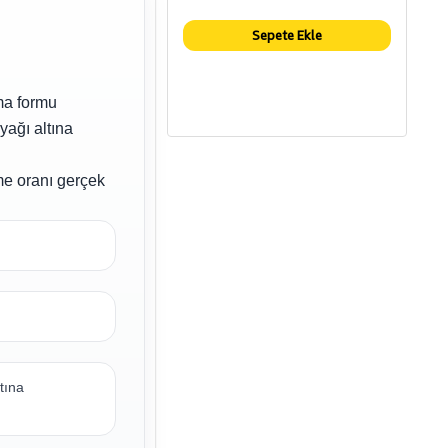
Sepete Ekle
rma formu
yağı altına
eme oranı gerçek
tına