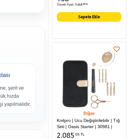
144
Önceki Fiyat:
86 TL
Sepete Ekle
ktası
e, şerit ve
ük hızda
i yapılmalıdır.
Diğer
Knitpro | Ucu Değiştirilebilir | Tığ
Seti | Oasis Starter | 30981 |
2.085
05 TL