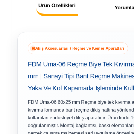
Ürün Özellikleri
Yorumla
Dikiş Aksesuarları / Reçme ve Kemer Aparatları
FDM Uma-06 Reçme Biye Tek Kıvırma
mm | Sanayi Tipi Bant Reçme Makinesi
Yaka Ve Kol Kapamada İşleminde Kulla
FDM Uma-06 60x25 mm Reçme biye tek kıvırma apar
kıvırma formunda bant reçme dikiş hattına yönlen
kullanılan endüstriyel dikiş aparatıdır. Ürün kod
doğrulanmıştır. Montaj bağlantısı, baskı elemanları,
gerçek çalışma malzemesi seri uygulama öncesinde