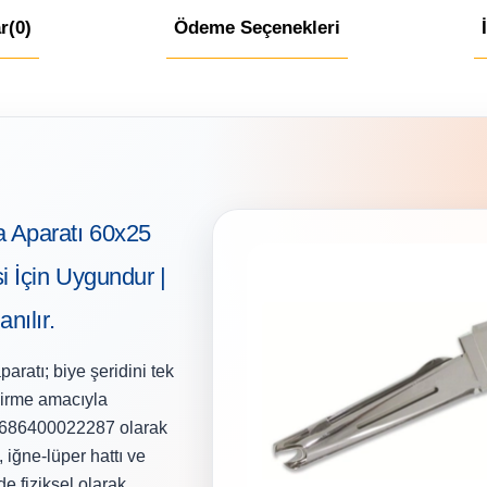
r
(0)
Ödeme Seçenekleri
 Aparatı 60x25
 İçin Uygundur |
nılır.
atı; biye şeridini tek
dirme amacıyla
u 1686400022287 olarak
 iğne-lüper hattı ve
 fiziksel olarak