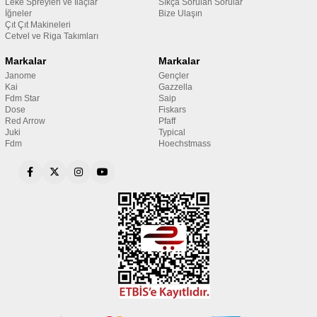
Leke Spreyleri ve İlaçlar
Sıkça Sorulan Sorular
İğneler
Bize Ulaşın
Çıt Çıt Makineleri
Cetvel ve Riga Takımları
Markalar
Markalar
Janome
Gençler
Kai
Gazzella
Fdm Star
Saip
Dose
Fiskars
Red Arrow
Pfaff
Juki
Typical
Fdm
Hoechstmass