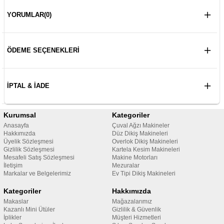
YORUMLAR
(0)
ÖDEME SEÇENEKLERI
İPTAL & İADE
Kurumsal
Kategoriler
Anasayfa
Çuval Ağzı Makineler
Hakkımızda
Düz Dikiş Makineleri
Üyelik Sözleşmesi
Overlok Dikiş Makineleri
Gizlilik Sözleşmesi
Kartela Kesim Makineleri
Mesafeli Satış Sözleşmesi
Makine Motorları
İletişim
Mezuralar
Markalar ve Belgelerimiz
Ev Tipi Dikiş Makineleri
Kategoriler
Hakkımızda
Makaslar
Mağazalarımız
Kazanlı Mini Ütüler
Gizlilik & Güvenlik
İplikler
Müşteri Hizmetleri