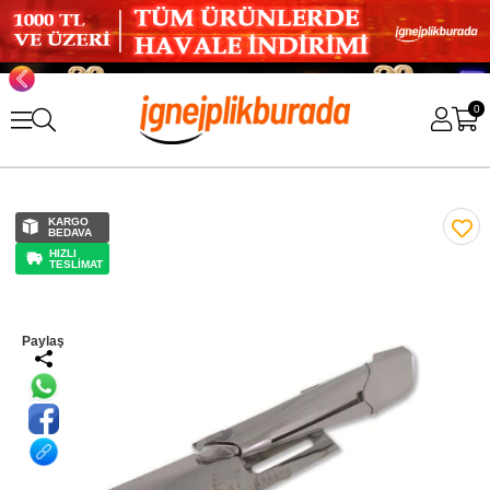
0
KARGO
BEDAVA
HIZLI
TESLİMAT
Paylaş