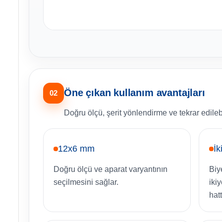
Öne çıkan kullanım avantajları
02
Doğru ölçü, şerit yönlendirme ve tekrar edilebil
12x6 mm
İk
Doğru ölçü ve aparat varyantının
Biy
seçilmesini sağlar.
iki
hatt