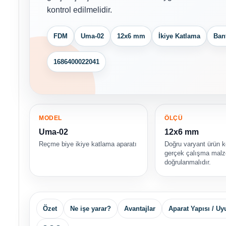
kontrol edilmelidir.
FDM
Uma-02
12x6 mm
İkiye Katlama
Ban
1686400022041
MODEL
ÖLÇÜ
Uma-02
12x6 mm
Reçme biye ikiye katlama aparatı
Doğru varyant ürün 
gerçek çalışma malz
doğrulanmalıdır.
Özet
Ne işe yarar?
Avantajlar
Aparat Yapısı / U