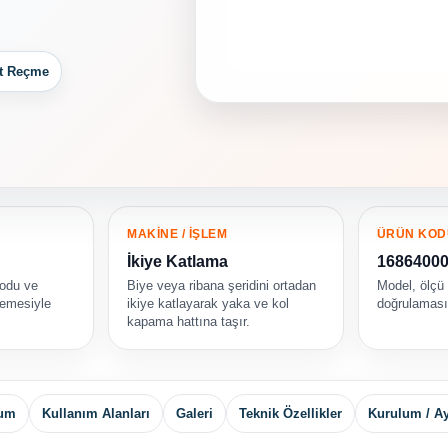
t Reçme
MAKİNE / İŞLEM
ÜRÜN KOD
İkiye Katlama
1686400
kodu ve
Biye veya ribana şeridini ortadan
Model, ölçü
emesiyle
ikiye katlayarak yaka ve kol
doğrulamasın
kapama hattına taşır.
yum
Kullanım Alanları
Galeri
Teknik Özellikler
Kurulum / A