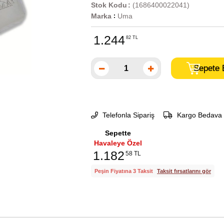
Stok Kodu
(1686400022041)
Marka
Uma
:
1.244
82 TL
Telefonla Sipariş
Kargo Bedava
Sepette
Havaleye Özel
1.182
58 TL
Peşin Fiyatına 3 Taksit
Taksit fırsatlarını gör