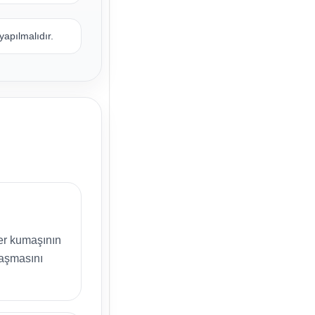
apılmalıdır.
er kumaşının
laşmasını