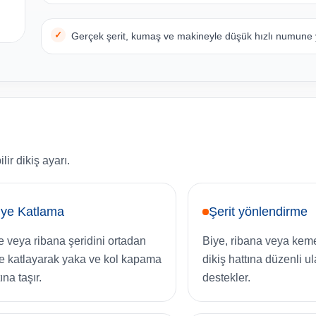
Gerçek şerit, kumaş ve makineyle düşük hızlı numune y
ir dikiş ayarı.
iye Katlama
Şerit yönlendirme
e veya ribana şeridini ortadan
Biye, ribana veya kem
ye katlayarak yaka ve kol kapama
dikiş hattına düzenli u
ına taşır.
destekler.