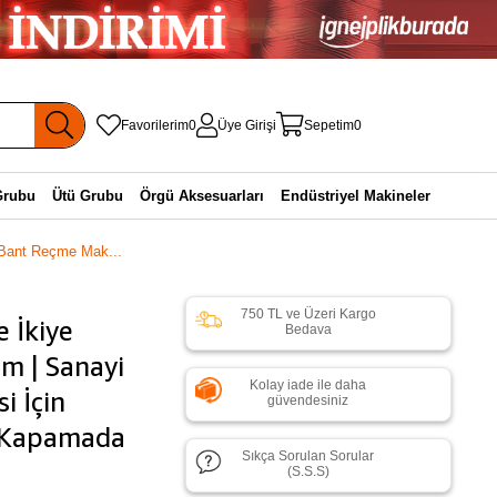
Favorilerim
0
Üye Girişi
Sepetim
0
Grubu
Ütü Grubu
Örgü Aksesuarları
Endüstriyel Makineler
 Bant Reçme Mak...
750 TL ve Üzeri Kargo
 İkiye
Bedava
m | Sanayi
Kolay iade ile daha
i İçin
güvendesiniz
l Kapamada
Sıkça Sorulan Sorular
(S.S.S)