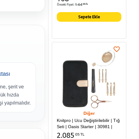
144
Önceki Fiyat:
86 TL
Sepete Ekle
ktası
e, şerit ve
ük hızda
i yapılmalıdır.
Diğer
Knitpro | Ucu Değiştirilebilir | Tığ
Seti | Oasis Starter | 30981 |
2.085
05 TL