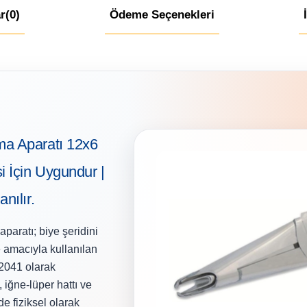
r
(0)
Ödeme Seçenekleri
a Aparatı 12x6
 İçin Uygundur |
nılır.
ratı; biye şeridini
e amacıyla kullanılan
22041 olarak
 iğne-lüper hattı ve
 fiziksel olarak