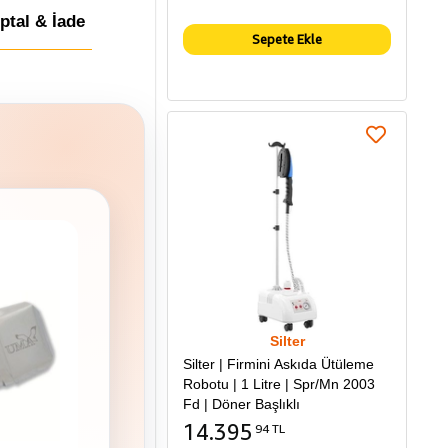
İptal & İade
Sepete Ekle
Silter
Silter | Firmini Askıda Ütüleme
Robotu | 1 Litre | Spr/Mn 2003
Fd | Döner Başlıklı
14.395
94 TL