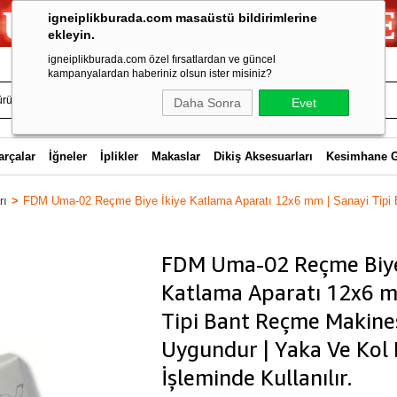
igneiplikburada.com masaüstü bildirimlerine
ekleyin.
igneiplikburada.com özel fırsatlardan ve güncel
kampanyalardan haberiniz olsun ister misiniz?
Daha Sonra
Evet
arçalar
İğneler
İplikler
Makaslar
Dikiş Aksesuarları
Kesimhane 
rı
FDM Uma-02 Reçme Biye İkiye Katlama Aparatı 12x6 mm | Sanayi Tipi
FDM Uma-02 Reçme Biye
Katlama Aparatı 12x6 m
Tipi Bant Reçme Makines
Uygundur | Yaka Ve Ko
İşleminde Kullanılır.