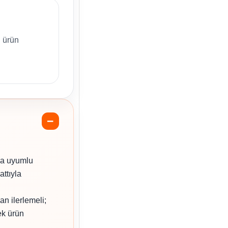
 ürün
la uyumlu
attıyla
an ilerlemeli;
ek ürün