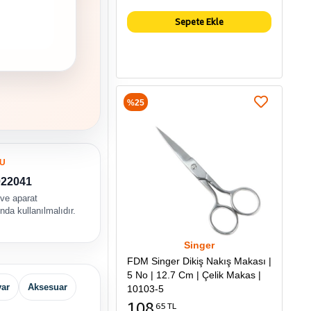
Sepete Ekle
%25
U
022041
 ve aparat
da kullanılmalıdır.
Singer
FDM Singer Dikiş Nakış Makası |
5 No | 12.7 Cm | Çelik Makas |
yar
Aksesuar
10103-5
108
65 TL