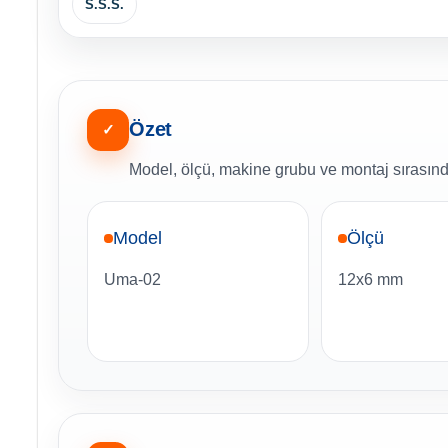
S.S.S.
Özet
✓
Model, ölçü, makine grubu ve montaj sırasında
Model
Ölçü
Uma-02
12x6 mm