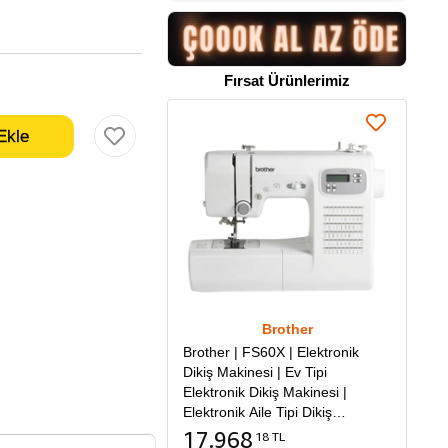
Fırsat Ürünlerimiz
Brother
Brother | FS60X | Elektronik
Dikiş Makinesi | Ev Tipi
Elektronik Dikiş Makinesi |
Elektronik Aile Tipi Dikiş
Makinesi
17.968
18 TL