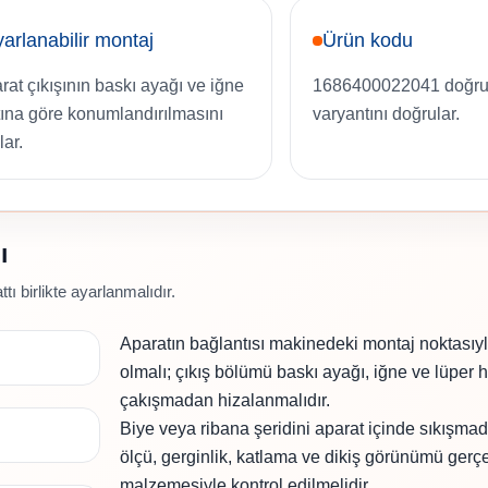
arlanabilir montaj
Ürün kodu
rat çıkışının baskı ayağı ve iğne
1686400022041 doğru
tına göre konumlandırılmasını
varyantını doğrular.
lar.
ı
tı birlikte ayarlanmalıdır.
Aparatın bağlantısı makinedeki montaj noktasıy
olmalı; çıkış bölümü baskı ayağı, iğne ve lüper h
çakışmadan hizalanmalıdır.
Biye veya ribana şeridini aparat içinde sıkışmad
ölçü, gerginlik, katlama ve dikiş görünümü gerç
malzemesiyle kontrol edilmelidir.