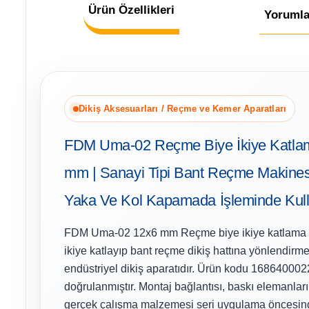
Ürün Özellikleri
Yorumla
Dikiş Aksesuarları / Reçme ve Kemer Aparatları
FDM Uma-02 Reçme Biye İkiye Katlam
mm | Sanayi Tipi Bant Reçme Makinesi
Yaka Ve Kol Kapamada İşleminde Kulla
FDM Uma-02 12x6 mm Reçme biye ikiye katlama apa
ikiye katlayıp bant reçme dikiş hattına yönlendirm
endüstriyel dikiş aparatıdır. Ürün kodu 16864000
doğrulanmıştır. Montaj bağlantısı, baskı elemanları,
gerçek çalışma malzemesi seri uygulama öncesinde