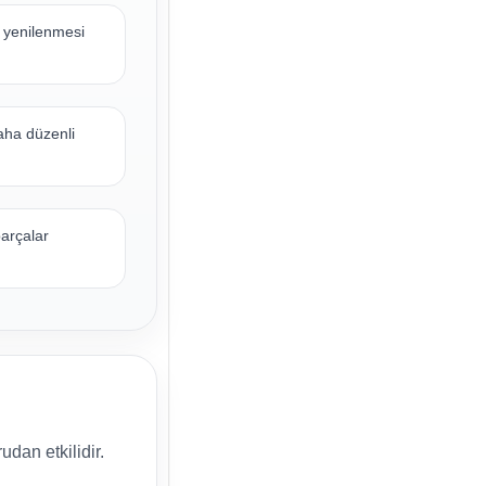
n yenilenmesi
aha düzenli
parçalar
dan etkilidir.