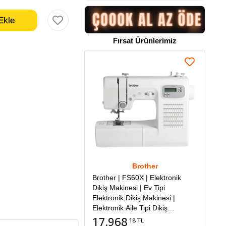
Fırsat Ürünlerimiz
Brother
Brother | FS60X | Elektronik
Dikiş Makinesi | Ev Tipi
Elektronik Dikiş Makinesi |
Elektronik Aile Tipi Dikiş
Makinesi
17.968
18 TL