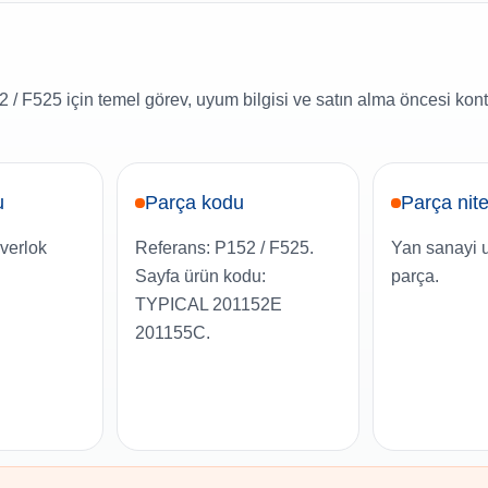
/ F525 için temel görev, uyum bilgisi ve satın alma öncesi kontr
u
Parça kodu
Parça nite
overlok
Referans: P152 / F525.
Yan sanayi 
Sayfa ürün kodu:
parça.
TYPICAL 201152E
201155C.