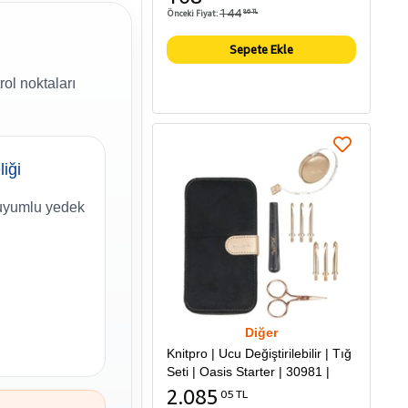
144
Önceki Fiyat:
86 TL
Sepete Ekle
ol noktaları
liği
uyumlu yedek
Diğer
Knitpro | Ucu Değiştirilebilir | Tığ
Seti | Oasis Starter | 30981 |
2.085
05 TL