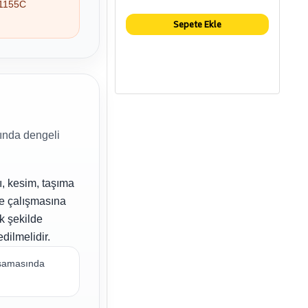
01155C
Sepete Ekle
rında dengeli
ı, kesim, taşıma
te çalışmasına
ak şekilde
dilmelidir.
 aşamasında