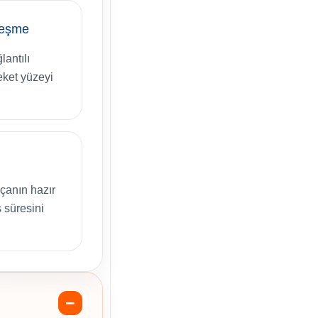
leşme
antılı
eket yüzeyi
çanın hazır
 süresini