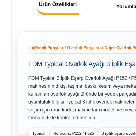
Ürün Özellikleri
Yorumla
Yedek Parçalar / Overlok Parçaları / Diğer Overlok P
FDM Typical Overlok Ayağı 3 İplik Eş
FDM Typical 3 İplik Eşarp Overlok Ayağı P152 / F
makinesinin dikiş, taşıma, baskı, kesim veya meka
kullanılan overlok ayağı türünde bir yedek parçadı
uyumluluk bilgisi Typical 3 iplik overlok makineler
seçim için ürün kodu, makine tam modeli ve mevcut
formu birlikte kontrol edilmelidir.
Typical
Referans: P152 / F525
3 iplik eşarp over