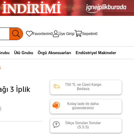
Favorilerim
0
Üye Girişi
Sepetim
0
Grubu
Ütü Grubu
Örgü Aksesuarları
Endüstriyel Makineler
5
750 TL ve Üzeri Kargo
ğı 3 İplik
Bedava
Kolay iade ile daha
)
güvendesiniz
Sıkça Sorulan Sorular
(S.S.S)