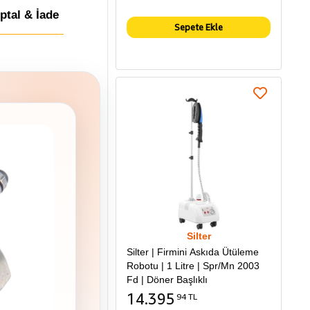
İptal & İade
Sepete Ekle
Silter
Silter | Firmini Askıda Ütüleme
Robotu | 1 Litre | Spr/Mn 2003
Fd | Döner Başlıklı
14.395
94 TL