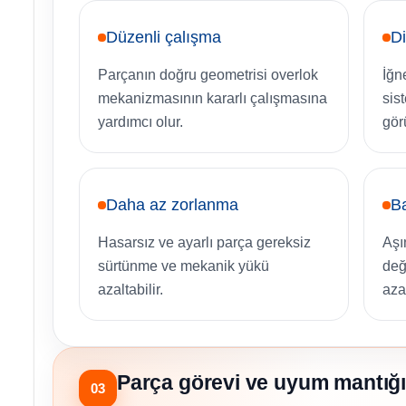
Düzenli çalışma
Di
Parçanın doğru geometrisi overlok
İğn
mekanizmasının kararlı çalışmasına
sis
yardımcı olur.
gör
Daha az zorlanma
Ba
Hasarsız ve ayarlı parça gereksiz
Aşı
sürtünme ve mekanik yükü
deği
azaltabilir.
azal
Parça görevi ve uyum mantığı
03