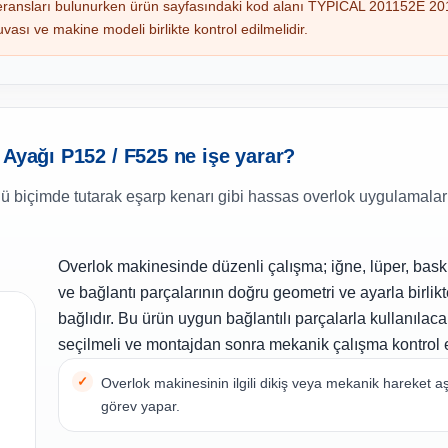
eransları bulunurken ürün sayfasındaki kod alanı TYPICAL 201152E 2
uvası ve makine modeli birlikte kontrol edilmelidir.
 Ayağı P152 / F525 ne işe yarar?
llü biçimde tutarak eşarp kenarı gibi hassas overlok uygulamala
Overlok makinesinde düzenli çalışma; iğne, lüper, bask
ve bağlantı parçalarının doğru geometri ve ayarla birlik
bağlıdır. Bu ürün uygun bağlantılı parçalarla kullanılac
seçilmeli ve montajdan sonra mekanik çalışma kontrol e
Overlok makinesinin ilgili dikiş veya mekanik hareket
görev yapar.