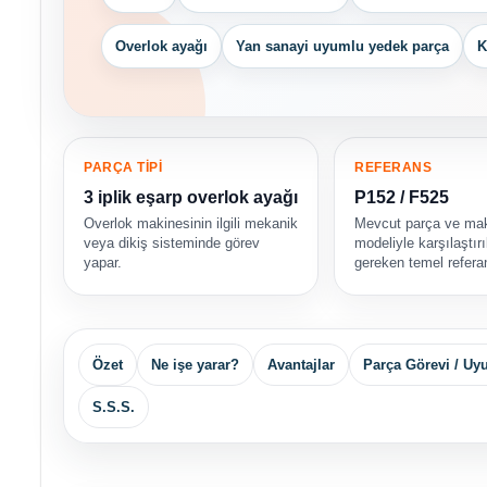
Overlok ayağı
Yan sanayi uyumlu yedek parça
K
PARÇA TİPİ
REFERANS
3 iplik eşarp overlok ayağı
P152 / F525
Overlok makinesinin ilgili mekanik
Mevcut parça ve ma
veya dikiş sisteminde görev
modeliyle karşılaştır
yapar.
gereken temel referan
Özet
Ne işe yarar?
Avantajlar
Parça Görevi / U
S.S.S.