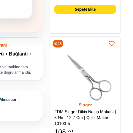
Sepete Ekle
%25
TERİ
ü + Bağlantı +
rm ve makine tam
kte doğrulanmalıdır.
Aksesuar
Singer
FDM Singer Dikiş Nakış Makası |
5 No | 12.7 Cm | Çelik Makas |
10103-5
108
65 TL