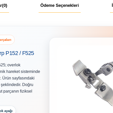
r
(0)
Ödeme Seçenekleri
arçaları
arp P152 / F525
525; overlok
nik hareket sisteminde
r. Ürün sayfasındaki
i şeklindedir. Doğru
 parçanın fiziksel
lok ayağı