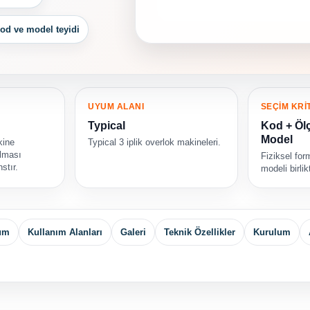
od ve model teyidi
UYUM ALANI
SEÇİM KRİ
Typical
Kod + Ölç
Model
kine
Typical 3 iplik overlok makineleri.
ılması
Fiziksel fo
stır.
modeli birli
yum
Kullanım Alanları
Galeri
Teknik Özellikler
Kurulum