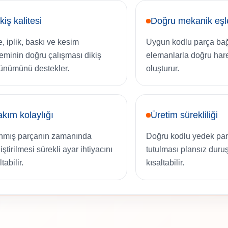
kiş kalitesi
Doğru mekanik eş
e, iplik, baskı ve kesim
Uygun kodlu parça bağl
teminin doğru çalışması dikiş
elemanlarla doğru har
ünümünü destekler.
oluşturur.
kım kolaylığı
Üretim sürekliliği
nmış parçanın zamanında
Doğru kodlu yedek par
ştirilmesi sürekli ayar ihtiyacını
tutulması plansız duruş
tabilir.
kısaltabilir.