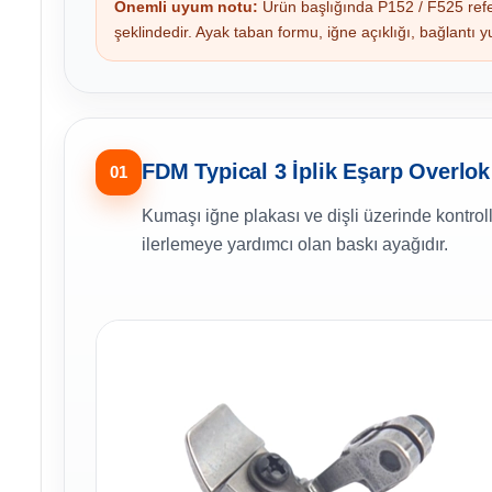
Önemli uyum notu:
Ürün başlığında P152 / F525 ref
şeklindedir. Ayak taban formu, iğne açıklığı, bağlantı y
FDM Typical 3 İplik Eşarp Overlok
01
Kumaşı iğne plakası ve dişli üzerinde kontro
ilerlemeye yardımcı olan baskı ayağıdır.