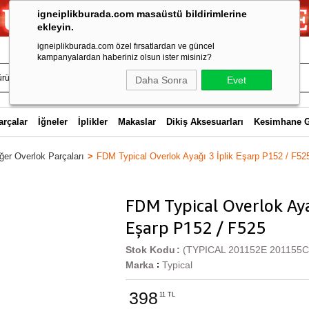
igneiplikburada.com masaüstü bildirimlerine
ekleyin.
igneiplikburada.com özel fırsatlardan ve güncel
kampanyalardan haberiniz olsun ister misiniz?
Daha Sonra
Evet
arçalar
İğneler
İplikler
Makaslar
Dikiş Aksesuarları
Kesimhane 
ğer Overlok Parçaları
FDM Typical Overlok Ayağı 3 İplik Eşarp P152 / F52
FDM Typical Overlok Aya
Eşarp P152 / F525
Stok Kodu
(TYPICAL 201152E 201155C
Marka
Typical
:
398
11 TL