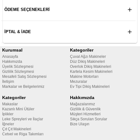
ÖDEME SEÇENEKLERI
İPTAL & İADE
Kurumsal
Kategoriler
Anasayfa
Çuval Ağzı Makineler
Hakkımızda
Düz Dikiş Makineleri
Üyelik Sözleşmesi
Overlok Dikiş Makineleri
Gizlilik Sözleşmesi
Kartela Kesim Makineleri
Mesafeli Satış Sözleşmesi
Makine Motorları
İletişim
Mezuralar
Markalar ve Belgelerimiz
Ev Tipi Dikiş Makineleri
Kategoriler
Hakkımızda
Makaslar
Mağazalarımız
Kazanlı Mini Ütüler
Gizlilik & Güvenlik
İplikler
Müşteri Hizmetleri
Leke Spreyleri ve İlaçlar
Sıkça Sorulan Sorular
İğneler
Bize Ulaşın
Çıt Çıt Makineleri
Cetvel ve Riga Takımları