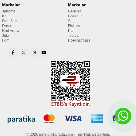
Markalar
Markalar
Janome
Gençler
Kai
Gazzella
Fdm Star
Saip
Dose
Fiskars
Red Arrow
Pfaff
Juki
Typical
Fdm
Hoechstmass
© 2026 igneiplikburada.com - Tüm Hakları Saklıdır.