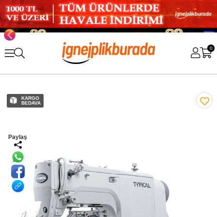
0
KARGO
BEDAVA
Paylaş