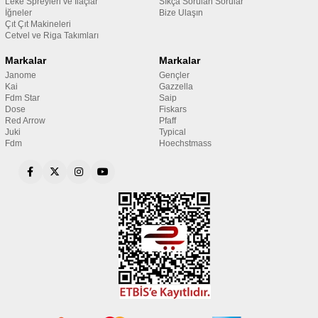
Leke Spreyleri ve İlaçlar
Sıkça Sorulan Sorular
İğneler
Bize Ulaşın
Çıt Çıt Makineleri
Cetvel ve Riga Takımları
Markalar
Markalar
Janome
Gençler
Kai
Gazzella
Fdm Star
Saip
Dose
Fiskars
Red Arrow
Pfaff
Juki
Typical
Fdm
Hoechstmass