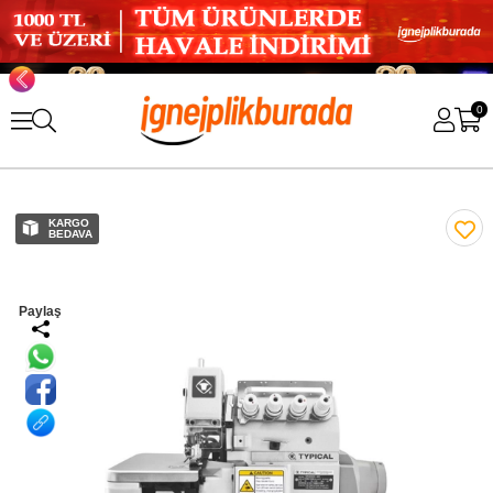
0
KARGO
BEDAVA
Paylaş