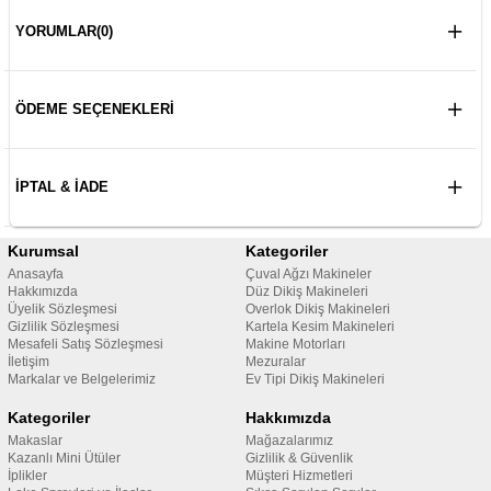
YORUMLAR
(0)
ÖDEME SEÇENEKLERI
İPTAL & İADE
Kurumsal
Kategoriler
Anasayfa
Çuval Ağzı Makineler
Hakkımızda
Düz Dikiş Makineleri
Üyelik Sözleşmesi
Overlok Dikiş Makineleri
Gizlilik Sözleşmesi
Kartela Kesim Makineleri
Mesafeli Satış Sözleşmesi
Makine Motorları
İletişim
Mezuralar
Markalar ve Belgelerimiz
Ev Tipi Dikiş Makineleri
Kategoriler
Hakkımızda
Makaslar
Mağazalarımız
Kazanlı Mini Ütüler
Gizlilik & Güvenlik
İplikler
Müşteri Hizmetleri