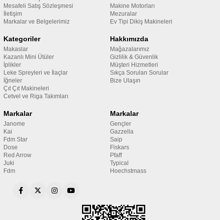
Mesafeli Satış Sözleşmesi
Makine Motorları
İletişim
Mezuralar
Markalar ve Belgelerimiz
Ev Tipi Dikiş Makineleri
Kategoriler
Hakkımızda
Makaslar
Mağazalarımız
Kazanlı Mini Ütüler
Gizlilik & Güvenlik
İplikler
Müşteri Hizmetleri
Leke Spreyleri ve İlaçlar
Sıkça Sorulan Sorular
İğneler
Bize Ulaşın
Çıt Çıt Makineleri
Cetvel ve Riga Takımları
Markalar
Markalar
Janome
Gençler
Kai
Gazzella
Fdm Star
Saip
Dose
Fiskars
Red Arrow
Pfaff
Juki
Typical
Fdm
Hoechstmass