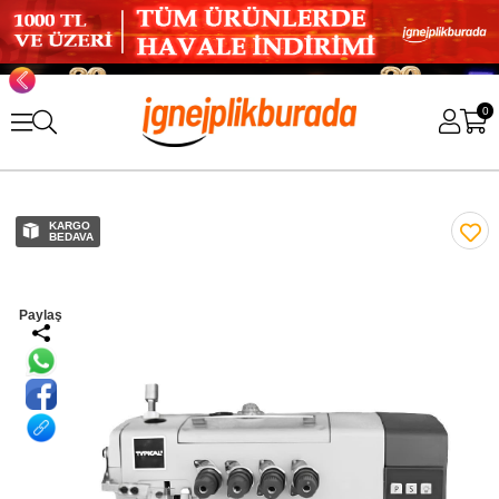
0
KARGO
BEDAVA
Paylaş