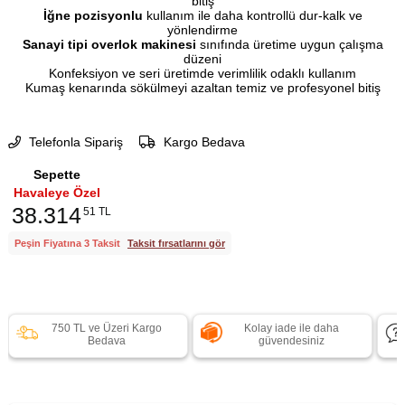
bitiş
İğne pozisyonlu
kullanım ile daha kontrollü dur-kalk ve
yönlendirme
Sanayi tipi overlok makinesi
sınıfında üretime uygun çalışma
düzeni
Konfeksiyon ve seri üretimde verimlilik odaklı kullanım
Kumaş kenarında sökülmeyi azaltan temiz ve profesyonel bitiş
Telefonla Sipariş
Kargo Bedava
Sepette
Havaleye Özel
38.314
51 TL
Peşin Fiyatına 3 Taksit
Taksit fırsatlarını gör
750 TL ve Üzeri Kargo
Kolay iade ile daha
Bedava
güvendesiniz