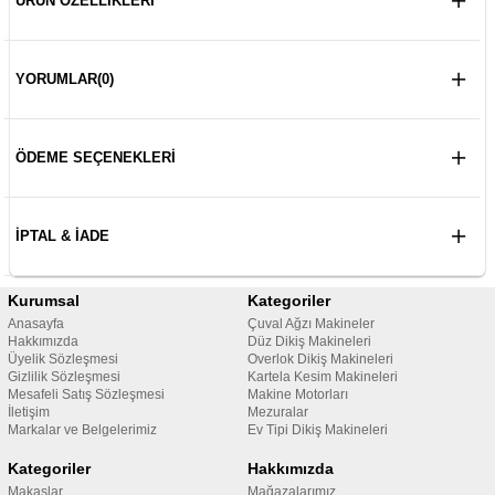
ÜRÜN ÖZELLIKLERI
YORUMLAR
(0)
ÖDEME SEÇENEKLERI
İPTAL & İADE
Kurumsal
Kategoriler
Anasayfa
Çuval Ağzı Makineler
Hakkımızda
Düz Dikiş Makineleri
Üyelik Sözleşmesi
Overlok Dikiş Makineleri
Gizlilik Sözleşmesi
Kartela Kesim Makineleri
Mesafeli Satış Sözleşmesi
Makine Motorları
İletişim
Mezuralar
Markalar ve Belgelerimiz
Ev Tipi Dikiş Makineleri
Kategoriler
Hakkımızda
Makaslar
Mağazalarımız