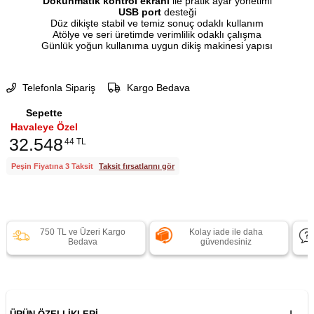
Dokunmatik kontrol ekranı
ile pratik ayar yönetimi
USB port
desteği
Düz dikişte stabil ve temiz sonuç odaklı kullanım
Atölye ve seri üretimde verimlilik odaklı çalışma
Günlük yoğun kullanıma uygun dikiş makinesi yapısı
Telefonla Sipariş
Kargo Bedava
Sepette
Havaleye Özel
32.548
44 TL
Peşin Fiyatına 3 Taksit
Taksit fırsatlarını gör
750 TL ve Üzeri Kargo
Kolay iade ile daha
Bedava
güvendesiniz