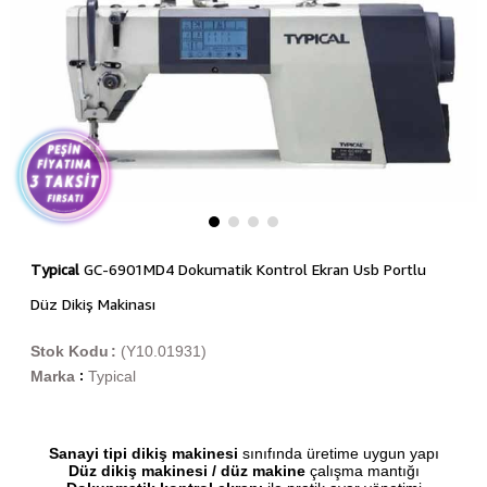
Typical
GC-6901MD4 Dokumatik Kontrol Ekran Usb Portlu
Düz Dikiş Makinası
Stok Kodu
(Y10.01931)
Marka
Typical
:
Sanayi tipi dikiş makinesi
sınıfında üretime uygun yapı
Düz dikiş makinesi / düz makine
çalışma mantığı