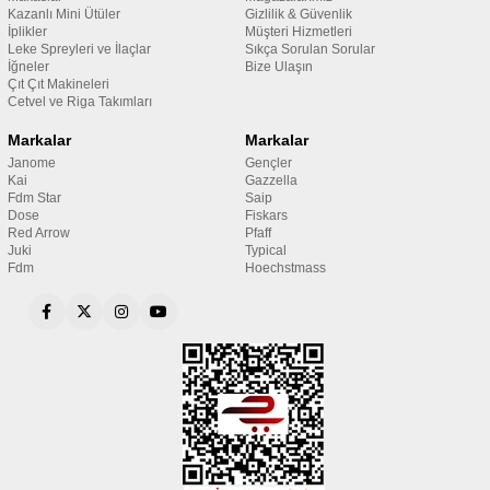
Kazanlı Mini Ütüler
Gizlilik & Güvenlik
İplikler
Müşteri Hizmetleri
Leke Spreyleri ve İlaçlar
Sıkça Sorulan Sorular
İğneler
Bize Ulaşın
Çıt Çıt Makineleri
Cetvel ve Riga Takımları
Markalar
Markalar
Janome
Gençler
Kai
Gazzella
Fdm Star
Saip
Dose
Fiskars
Red Arrow
Pfaff
Juki
Typical
Fdm
Hoechstmass