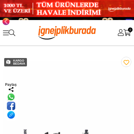
0
KARGO
BEDAVA
Paylaş