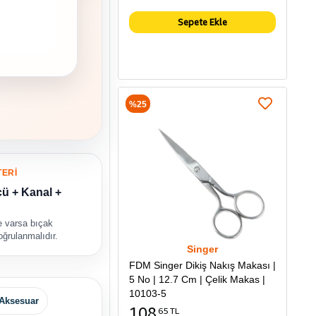
Sepete Ekle
%25
TERİ
ü + Kanal +
ve varsa bıçak
oğrulanmalıdır.
Singer
FDM Singer Dikiş Nakış Makası |
5 No | 12.7 Cm | Çelik Makas |
10103-5
Aksesuar
108
65 TL