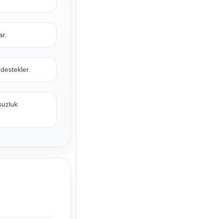
ar.
 destekler.
suzluk