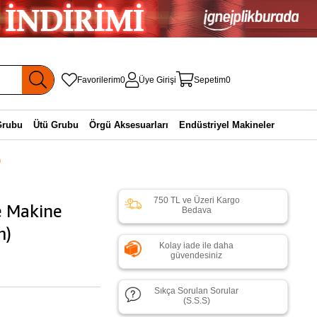
Favorilerim
0
Üye Girişi
Sepetim
0
Grubu
Ütü Grubu
Örgü Aksesuarları
Endüstriyel Makineler
)
750 TL ve Üzeri Kargo
e Makine
Bedava
m)
Kolay iade ile daha
güvendesiniz
Sıkça Sorulan Sorular
(S.S.S)