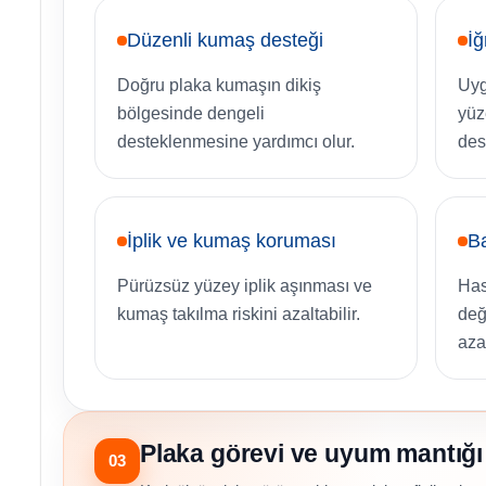
Düzenli kumaş desteği
İğ
Doğru plaka kumaşın dikiş
Uyg
bölgesinde dengeli
yüz
desteklenmesine yardımcı olur.
des
İplik ve kumaş koruması
Ba
Pürüzsüz yüzey iplik aşınması ve
Has
kumaş takılma riskini azaltabilir.
deği
azal
Plaka görevi ve uyum mantığı
03