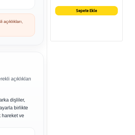
Sepete Ekle
 açıklıkları,
kli açıklıkları
rka dişliler,
yarla birlikte
 hareket ve