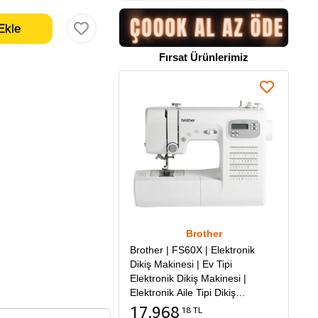
Fırsat Ürünlerimiz
Brother
Brother | FS60X | Elektronik
Dikiş Makinesi | Ev Tipi
Elektronik Dikiş Makinesi |
Elektronik Aile Tipi Dikiş
Makinesi
17.968
18 TL