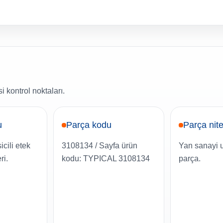
 kontrol noktaları.
u
Parça kodu
Parça nite
icili etek
3108134 / Sayfa ürün
Yan sanayi 
ri.
kodu: TYPICAL 3108134
parça.