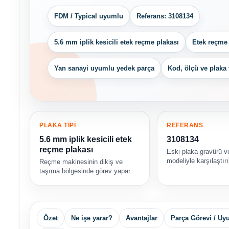
FDM / Typical uyumlu
Referans: 3108134
5.6 mm iplik kesicili etek reçme plakası
Etek reçme 
Yan sanayi uyumlu yedek parça
Kod, ölçü ve plaka 
PLAKA TİPİ
REFERANS
5.6 mm iplik kesicili etek
3108134
reçme plakası
Eski plaka gravürü 
modeliyle karşılaştırı
Reçme makinesinin dikiş ve
taşıma bölgesinde görev yapar.
Özet
Ne işe yarar?
Avantajlar
Parça Görevi / U