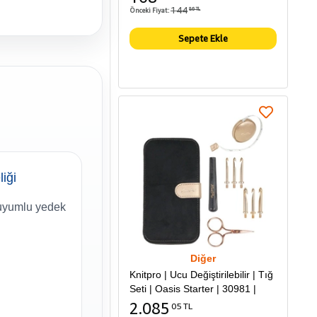
144
Önceki Fiyat:
86 TL
Sepete Ekle
liği
uyumlu yedek
Diğer
Knitpro | Ucu Değiştirilebilir | Tığ
Seti | Oasis Starter | 30981 |
2.085
05 TL