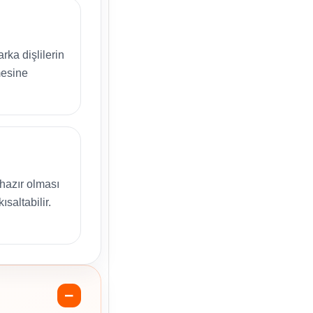
rka dişlilerin
mesine
hazır olması
ısaltabilir.