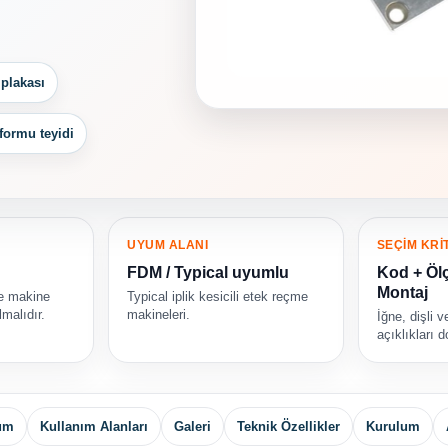
plakası
formu teyidi
UYUM ALANI
SEÇİM KRİ
FDM / Typical uyumlu
Kod + Ölç
Montaj
ve makine
Typical iplik kesicili etek reçme
lmalıdır.
makineleri.
İğne, dişli 
açıklıkları d
yum
Kullanım Alanları
Galeri
Teknik Özellikler
Kurulum