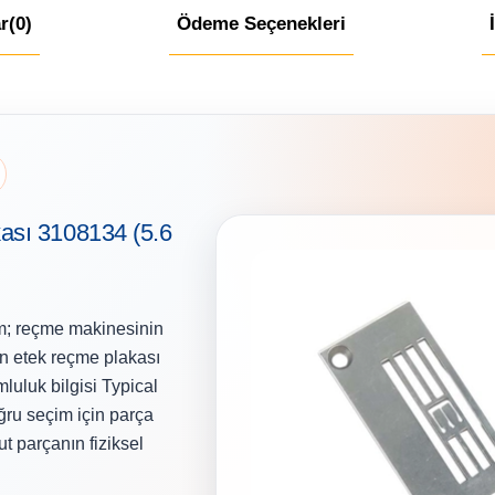
r
(0)
Ödeme Seçenekleri
ası 3108134 (5.6
; reçme makinesinin
an etek reçme plakası
luluk bilgisi Typical
oğru seçim için parça
t parçanın fiziksel