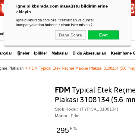
igneiplikburada.com masaüstü bildirimlerine
ekleyin.
igneiplikburada.com özel fırsatlardan ve güncel
kampanyalardan haberiniz olsun ister misiniz?
Daha Sonra
Evet
arçalar
İğneler
İplikler
Makaslar
Dikiş Aksesuarları
Kesimhane 
çme Plakaları
FDM Typical Etek Reçme Makine Plakası 3108134 (5.6 mm
FDM
Typical Etek Reçm
Plakası 3108134 (5.6 m
Stok Kodu
(TYPICAL 3108134)
Marka
Fdm
:
295
24 TL