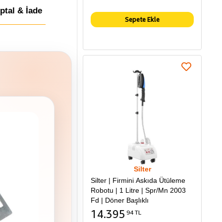
İptal & İade
Sepete Ekle
Silter
Silter | Firmini Askıda Ütüleme
Robotu | 1 Litre | Spr/Mn 2003
Fd | Döner Başlıklı
14.395
94 TL