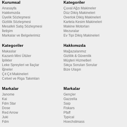
Kurumsal
Kategoriler
Anasayfa
Çuval Ağzı Makineler
Hakkımızda
Düz Dikiş Makineleri
Üyelik Sözleşmesi
Overlok Dikiş Makineleri
Gizlilik Sözleşmesi
Kartela Kesim Makineleri
Mesafeli Satış Sözleşmesi
Makine Motorları
İletişim
Mezuralar
Markalar ve Belgelerimiz
Ev Tipi Dikiş Makineleri
Kategoriler
Hakkımızda
Makaslar
Mağazalarımız
Kazanlı Mini Ütüler
Gizlilik & Güvenlik
İplikler
Müşteri Hizmetleri
Leke Spreyleri ve İlaçlar
Sıkça Sorulan Sorular
İğneler
Bize Ulaşın
Çıt Çıt Makineleri
Cetvel ve Riga Takımları
Markalar
Markalar
Janome
Gençler
Kai
Gazzella
Fdm Star
Saip
Dose
Fiskars
Red Arrow
Pfaff
Juki
Typical
Fdm
Hoechstmass