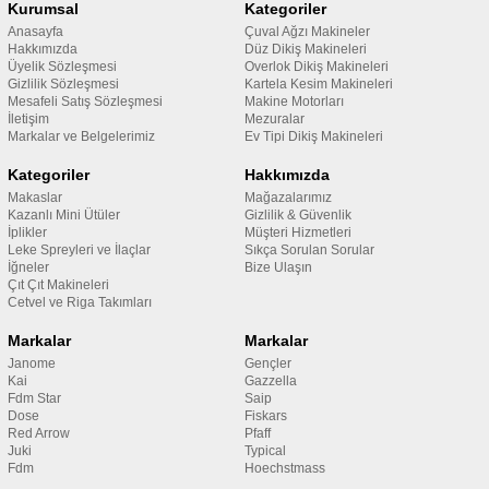
Kurumsal
Kategoriler
Anasayfa
Çuval Ağzı Makineler
Hakkımızda
Düz Dikiş Makineleri
Üyelik Sözleşmesi
Overlok Dikiş Makineleri
Gizlilik Sözleşmesi
Kartela Kesim Makineleri
Mesafeli Satış Sözleşmesi
Makine Motorları
İletişim
Mezuralar
Markalar ve Belgelerimiz
Ev Tipi Dikiş Makineleri
Kategoriler
Hakkımızda
Makaslar
Mağazalarımız
Kazanlı Mini Ütüler
Gizlilik & Güvenlik
İplikler
Müşteri Hizmetleri
Leke Spreyleri ve İlaçlar
Sıkça Sorulan Sorular
İğneler
Bize Ulaşın
Çıt Çıt Makineleri
Cetvel ve Riga Takımları
Markalar
Markalar
Janome
Gençler
Kai
Gazzella
Fdm Star
Saip
Dose
Fiskars
Red Arrow
Pfaff
Juki
Typical
Fdm
Hoechstmass