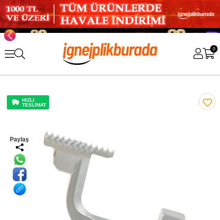
0
HIZLI
TESLİMAT
Paylaş