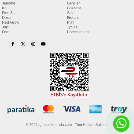
Janome
Gençler
Kai
Gazzella
Fdm Star
Saip
Dose
Fiskars
Red Arrow
Pfaff
Juki
Typical
Fdm
Hoechstmass
© 2026 igneiplikburada.com - Tüm Hakları Saklıdır.