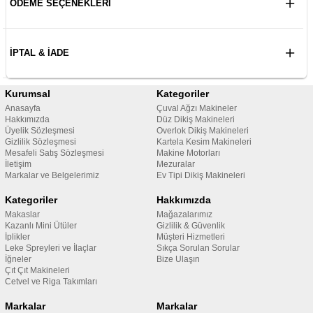
ÖDEME SEÇENEKLERI
İPTAL & İADE
Kurumsal
Kategoriler
Anasayfa
Çuval Ağzı Makineler
Hakkımızda
Düz Dikiş Makineleri
Üyelik Sözleşmesi
Overlok Dikiş Makineleri
Gizlilik Sözleşmesi
Kartela Kesim Makineleri
Mesafeli Satış Sözleşmesi
Makine Motorları
İletişim
Mezuralar
Markalar ve Belgelerimiz
Ev Tipi Dikiş Makineleri
Kategoriler
Hakkımızda
Makaslar
Mağazalarımız
Kazanlı Mini Ütüler
Gizlilik & Güvenlik
İplikler
Müşteri Hizmetleri
Leke Spreyleri ve İlaçlar
Sıkça Sorulan Sorular
İğneler
Bize Ulaşın
Çıt Çıt Makineleri
Cetvel ve Riga Takımları
Markalar
Markalar