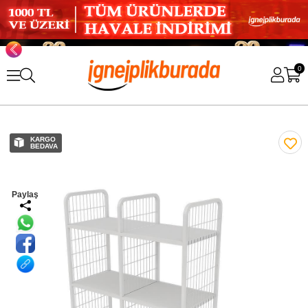
0
KARGO
BEDAVA
Paylaş