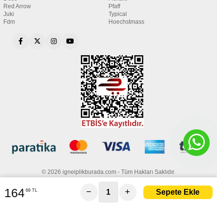
Red Arrow
Pfaff
Juki
Typical
Fdm
Hoechstmass
© 2026 igneiplikburada.com - Tüm Hakları Saklıdır.
164
−
+
69 TL