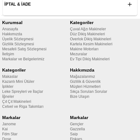
İPTAL & İADE
Kurumsal
Kategoriler
Anasayfa
Çuval Ağzı Makineler
Hakkımızda
Düz Dikiş Makineleri
Üyelik Sözleşmesi
Overlok Dikiş Makineleri
Gizlilik Sözleşmesi
Kartela Kesim Makineleri
Mesafeli Satış Sözleşmesi
Makine Motorları
İletişim
Mezuralar
Markalar ve Belgelerimiz
Ev Tipi Dikiş Makineleri
Kategoriler
Hakkımızda
Makaslar
Mağazalarımız
Kazanlı Mini Ütüler
Gizlilik & Güvenlik
İplikler
Müşteri Hizmetleri
Leke Spreyleri ve İlaçlar
Sıkça Sorulan Sorular
İğneler
Bize Ulaşın
Çıt Çıt Makineleri
Cetvel ve Riga Takımları
Markalar
Markalar
Janome
Gençler
Kai
Gazzella
Fdm Star
Saip
Dose
Fiskars