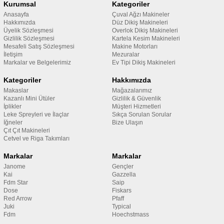
Kurumsal
Kategoriler
Anasayfa
Çuval Ağzı Makineler
Hakkımızda
Düz Dikiş Makineleri
Üyelik Sözleşmesi
Overlok Dikiş Makineleri
Gizlilik Sözleşmesi
Kartela Kesim Makineleri
Mesafeli Satış Sözleşmesi
Makine Motorları
İletişim
Mezuralar
Markalar ve Belgelerimiz
Ev Tipi Dikiş Makineleri
Kategoriler
Hakkımızda
Makaslar
Mağazalarımız
Kazanlı Mini Ütüler
Gizlilik & Güvenlik
İplikler
Müşteri Hizmetleri
Leke Spreyleri ve İlaçlar
Sıkça Sorulan Sorular
İğneler
Bize Ulaşın
Çıt Çıt Makineleri
Cetvel ve Riga Takımları
Markalar
Markalar
Janome
Gençler
Kai
Gazzella
Fdm Star
Saip
Dose
Fiskars
Red Arrow
Pfaff
Juki
Typical
Fdm
Hoechstmass