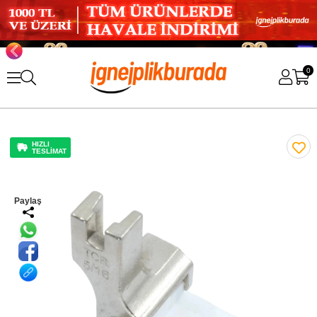
0
HIZLI
TESLİMAT
Paylaş