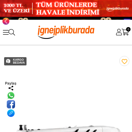
0
KARGO
BEDAVA
Paylaş