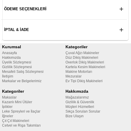
ÖDEME SEÇENEKLERI
İPTAL & İADE
Kurumsal
Kategoriler
Anasayfa
Çuval Ağzı Makineler
Hakkımızda
Düz Dikiş Makineleri
Üyelik Sözleşmesi
Overlok Dikiş Makineleri
Gizlilik Sözleşmesi
Kartela Kesim Makineleri
Mesafeli Satış Sözleşmesi
Makine Motorları
İletişim
Mezuralar
Markalar ve Belgelerimiz
Ev Tipi Dikiş Makineleri
Kategoriler
Hakkımızda
Makaslar
Mağazalarımız
Kazanlı Mini Ütüler
Gizlilik & Güvenlik
İplikler
Müşteri Hizmetleri
Leke Spreyleri ve İlaçlar
Sıkça Sorulan Sorular
İğneler
Bize Ulaşın
Çıt Çıt Makineleri
Cetvel ve Riga Takımları