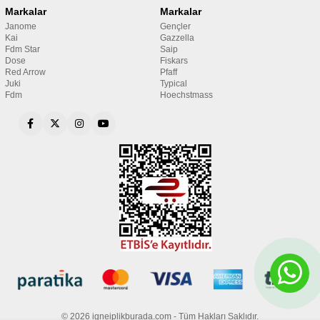
Markalar
Markalar
Janome
Gençler
Kai
Gazzella
Fdm Star
Saip
Dose
Fiskars
Red Arrow
Pfaff
Juki
Typical
Fdm
Hoechstmass
© 2026 igneiplikburada.com - Tüm Hakları Saklıdır.