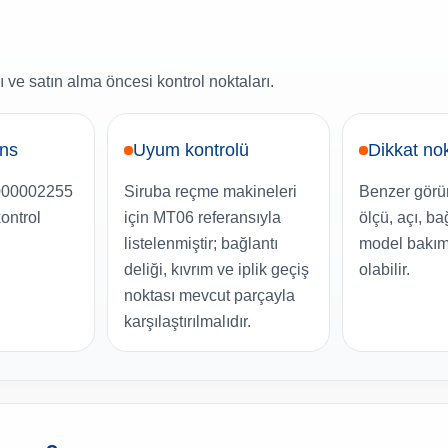
 ve satın alma öncesi kontrol noktaları.
ans
Uyum kontrolü
Dikkat no
000002255
Siruba reçme makineleri
Benzer görü
kontrol
için MT06 referansıyla
ölçü, açı, ba
listelenmiştir; bağlantı
model bakımı
deliği, kıvrım ve iplik geçiş
olabilir.
noktası mevcut parçayla
karşılaştırılmalıdır.