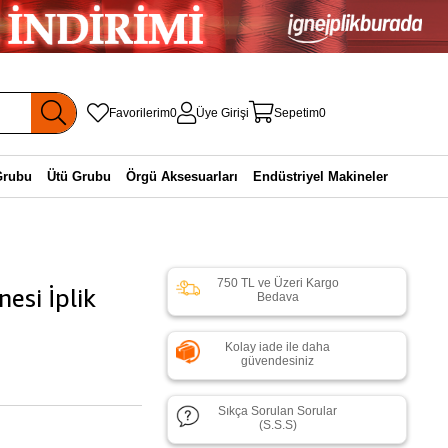
Favorilerim
0
Üye Girişi
Sepetim
0
Grubu
Ütü Grubu
Örgü Aksesuarları
Endüstriyel Makineler
750 TL ve Üzeri Kargo
esi İplik
Bedava
Kolay iade ile daha
güvendesiniz
Sıkça Sorulan Sorular
(S.S.S)