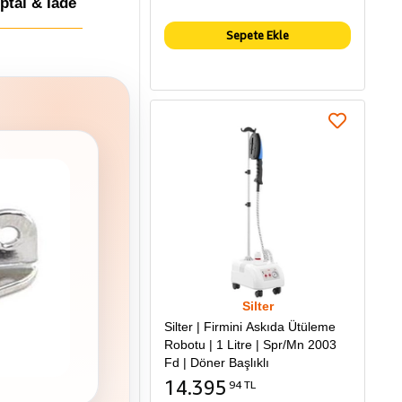
İptal & İade
Sepete Ekle
Silter
Silter | Firmini Askıda Ütüleme
Robotu | 1 Litre | Spr/Mn 2003
Fd | Döner Başlıklı
14.395
94 TL