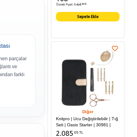
144
Önceki Fiyat:
86 TL
Sepete Ekle
ktası
nen parçalar
ğlantı ve
ndan farklı
Diğer
Knitpro | Ucu Değiştirilebilir | Tığ
Seti | Oasis Starter | 30981 |
2.085
05 TL