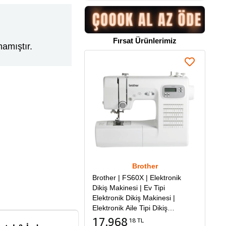
Fırsat Ürünlerimiz
amıştır.
Brother
Brother | FS60X | Elektronik
Dikiş Makinesi | Ev Tipi
Elektronik Dikiş Makinesi |
Elektronik Aile Tipi Dikiş
Makinesi
17.968
18 TL