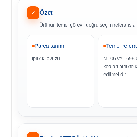
Özet
✓
Ürünün temel görevi, doğru seçim referansları
Parça tanımı
Temel refer
İplik kılavuzu.
MT06 ve 1698
kodları birlikte 
edilmelidir.