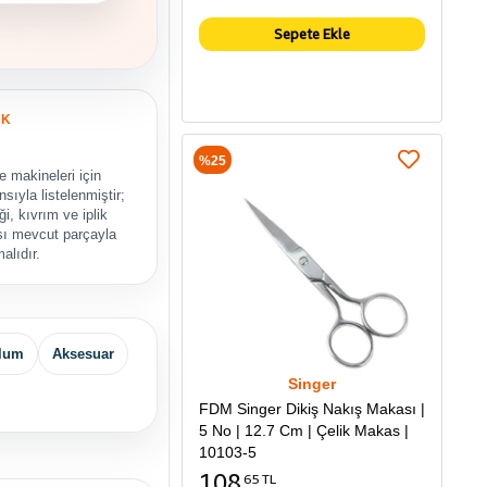
Sepete Ekle
UK
%25
 makineleri için
sıyla listelenmiştir;
ği, kıvrım ve iplik
sı mevcut parçayla
malıdır.
lum
Aksesuar
Singer
FDM Singer Dikiş Nakış Makası |
5 No | 12.7 Cm | Çelik Makas |
10103-5
108
65 TL