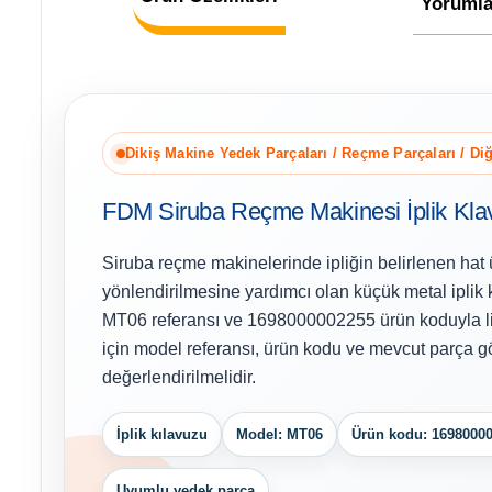
Yorumla
Dikiş Makine Yedek Parçaları / Reçme Parçaları / Di
FDM Siruba Reçme Makinesi İplik Kl
Siruba reçme makinelerinde ipliğin belirlenen hat
yönlendirilmesine yardımcı olan küçük metal iplik k
MT06 referansı ve 1698000002255 ürün koduyla li
için model referansı, ürün kodu ve mevcut parça gör
değerlendirilmelidir.
İplik kılavuzu
Model: MT06
Ürün kodu: 1698000
Uyumlu yedek parça