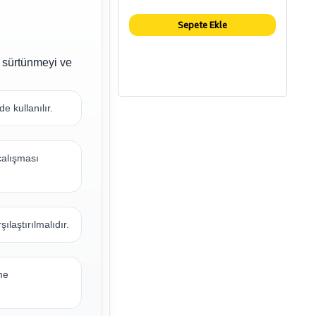
Sepete Ekle
, sürtünmeyi ve
 kullanılır.
çalışması
ılaştırılmalıdır.
me