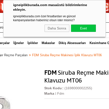
igneiplikburada.com masaüstü bildirimlerine
ekleyin.
igneiplikburada.com özel fırsatlardan ve güncel
kampanyalardan haberiniz olsun ister misiniz?
Daha Sonra
Evet
arçalar
İğneler
İplikler
Makaslar
Dikiş Aksesuarları
Kesimhane 
ğer Reçme Parçaları
FDM Siruba Reçme Makinesi İplik Klavuzu MT06
FDM
Siruba Reçme Makin
Klavuzu MT06
Stok Kodu
(1698000002255)
Marka
Fdm
: