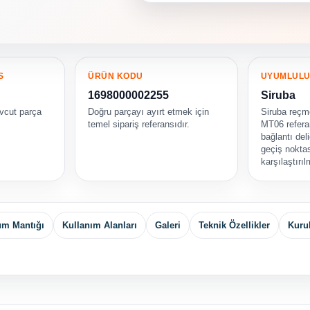
S
ÜRÜN KODU
UYUMLUL
1698000002255
Siruba
vcut parça
Doğru parçayı ayırt etmek için
Siruba reçme
temel sipariş referansıdır.
MT06 referan
bağlantı deli
geçiş nokta
karşılaştırıl
um Mantığı
Kullanım Alanları
Galeri
Teknik Özellikler
Kuru