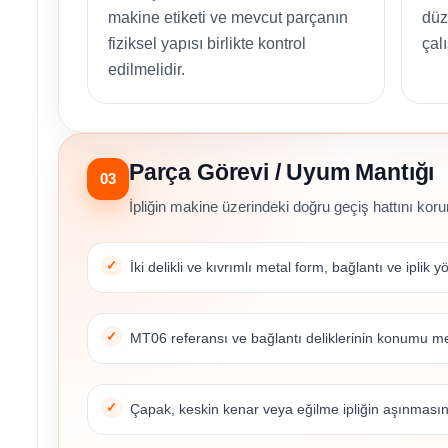
makine etiketi ve mevcut parçanın
düz
fiziksel yapısı birlikte kontrol
çal
edilmelidir.
Parça Görevi / Uyum Mantığı
03
İpliğin makine üzerindeki doğru geçiş hattını ko
İki delikli ve kıvrımlı metal form, bağlantı ve iplik y
MT06 referansı ve bağlantı deliklerinin konumu mevc
Çapak, keskin kenar veya eğilme ipliğin aşınmasın