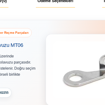
r
(0)
Ödeme Seçenekleri
ğer Reçme Parçaları
avuzu MT06
 üzerinde
ılavuzu parçasıdır.
stelenir. Doğru seçim
seli birlikte
002255