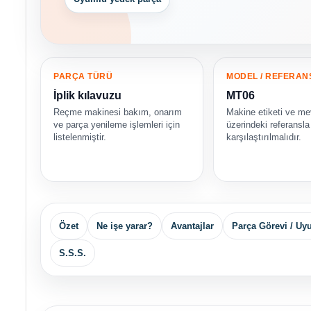
PARÇA TÜRÜ
MODEL / REFERAN
İplik kılavuzu
MT06
Reçme makinesi bakım, onarım
Makine etiketi ve me
ve parça yenileme işlemleri için
üzerindeki referansla
listelenmiştir.
karşılaştırılmalıdır.
Özet
Ne işe yarar?
Avantajlar
Parça Görevi / Uy
S.S.S.