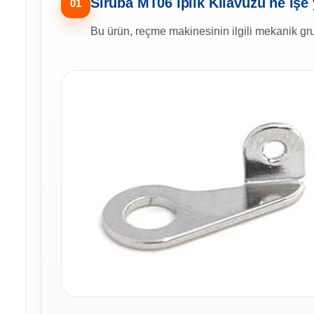
Siruba MT06 İplik Kılavuzu ne işe
01
Bu ürün, reçme makinesinin ilgili mekanik gru