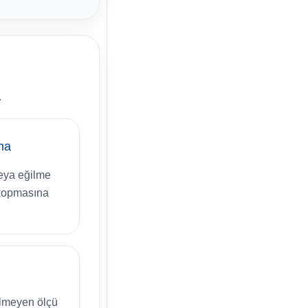
.
rma
eya eğilme
 kopmasına
ilmeyen ölçü