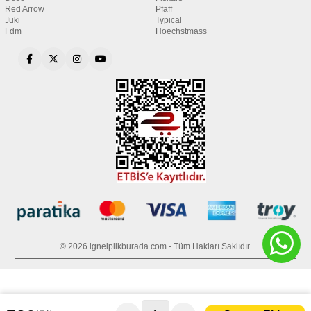
Red Arrow
Pfaff
Juki
Typical
Fdm
Hoechstmass
© 2026 igneiplikburada.com - Tüm Hakları Saklıdır.