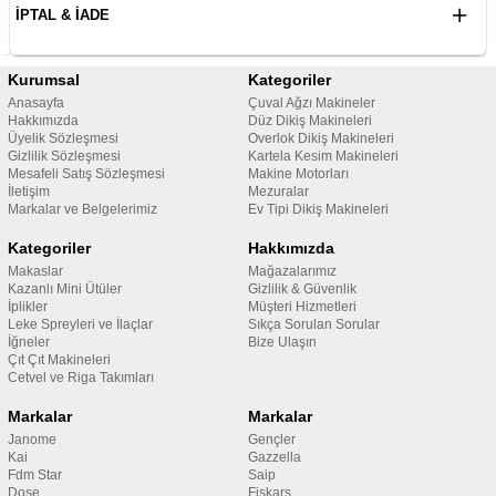
İPTAL & İADE
Kurumsal
Kategoriler
Anasayfa
Çuval Ağzı Makineler
Hakkımızda
Düz Dikiş Makineleri
Üyelik Sözleşmesi
Overlok Dikiş Makineleri
Gizlilik Sözleşmesi
Kartela Kesim Makineleri
Mesafeli Satış Sözleşmesi
Makine Motorları
İletişim
Mezuralar
Markalar ve Belgelerimiz
Ev Tipi Dikiş Makineleri
Kategoriler
Hakkımızda
Makaslar
Mağazalarımız
Kazanlı Mini Ütüler
Gizlilik & Güvenlik
İplikler
Müşteri Hizmetleri
Leke Spreyleri ve İlaçlar
Sıkça Sorulan Sorular
İğneler
Bize Ulaşın
Çıt Çıt Makineleri
Cetvel ve Riga Takımları
Markalar
Markalar
Janome
Gençler
Kai
Gazzella
Fdm Star
Saip
Dose
Fiskars