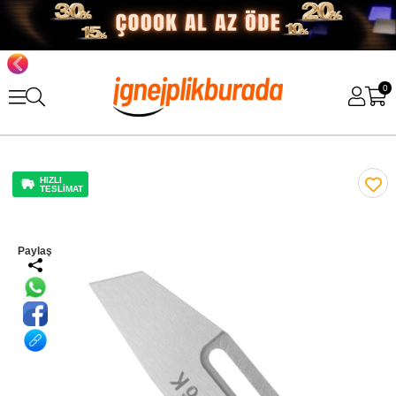
0
HIZLI
TESLİMAT
Paylaş