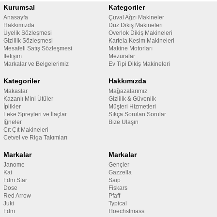
Kurumsal
Kategoriler
Anasayfa
Çuval Ağzı Makineler
Hakkımızda
Düz Dikiş Makineleri
Üyelik Sözleşmesi
Overlok Dikiş Makineleri
Gizlilik Sözleşmesi
Kartela Kesim Makineleri
Mesafeli Satış Sözleşmesi
Makine Motorları
İletişim
Mezuralar
Markalar ve Belgelerimiz
Ev Tipi Dikiş Makineleri
Kategoriler
Hakkımızda
Makaslar
Mağazalarımız
Kazanlı Mini Ütüler
Gizlilik & Güvenlik
İplikler
Müşteri Hizmetleri
Leke Spreyleri ve İlaçlar
Sıkça Sorulan Sorular
İğneler
Bize Ulaşın
Çıt Çıt Makineleri
Cetvel ve Riga Takımları
Markalar
Markalar
Janome
Gençler
Kai
Gazzella
Fdm Star
Saip
Dose
Fiskars
Red Arrow
Pfaff
Juki
Typical
Fdm
Hoechstmass