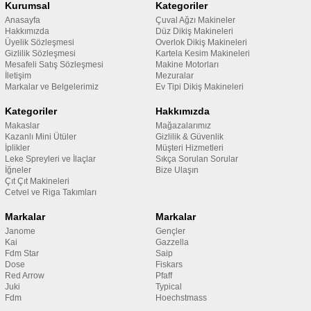
Kurumsal
Kategoriler
Anasayfa
Çuval Ağzı Makineler
Hakkımızda
Düz Dikiş Makineleri
Üyelik Sözleşmesi
Overlok Dikiş Makineleri
Gizlilik Sözleşmesi
Kartela Kesim Makineleri
Mesafeli Satış Sözleşmesi
Makine Motorları
İletişim
Mezuralar
Markalar ve Belgelerimiz
Ev Tipi Dikiş Makineleri
Kategoriler
Hakkımızda
Makaslar
Mağazalarımız
Kazanlı Mini Ütüler
Gizlilik & Güvenlik
İplikler
Müşteri Hizmetleri
Leke Spreyleri ve İlaçlar
Sıkça Sorulan Sorular
İğneler
Bize Ulaşın
Çıt Çıt Makineleri
Cetvel ve Riga Takımları
Markalar
Markalar
Janome
Gençler
Kai
Gazzella
Fdm Star
Saip
Dose
Fiskars
Red Arrow
Pfaff
Juki
Typical
Fdm
Hoechstmass