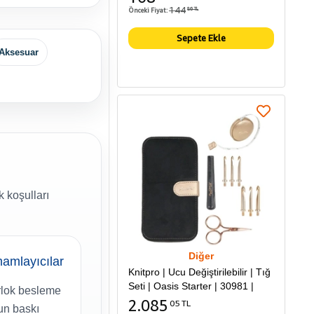
144
Önceki Fiyat:
86 TL
Sepete Ekle
Aksesuar
 koşulları
Diğer
amlayıcılar
Knitpro | Ucu Değiştirilebilir | Tığ
Seti | Oasis Starter | 30981 |
lok besleme
2.085
05 TL
gun baskı