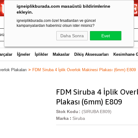
igneiplikburada.com masaüstü bildirimlerine
ekleyin.
igneiplikburada.com özel fırsatlardan ve güncel
kampanyalardan haberiniz olsun ister misiniz?
Daha Sonra
Evet
arçalar
İğneler
İplikler
Makaslar
Dikiş Aksesuarları
Kesimhane 
erlok Plakaları
FDM Siruba 4 İplik Overlok Makinesi Plakası (6mm) E809
FDM Siruba 4 İplik Over
Plakası (6mm) E809
Stok Kodu
(SIRUBA E809)
Marka
Siruba
: