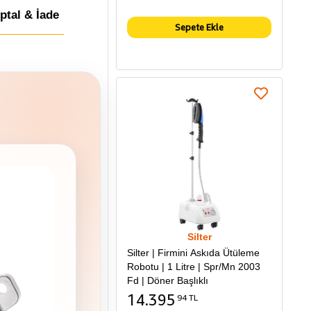
İptal & İade
Sepete Ekle
Silter
Silter | Firmini Askıda Ütüleme
Robotu | 1 Litre | Spr/Mn 2003
Fd | Döner Başlıklı
14.395
94 TL