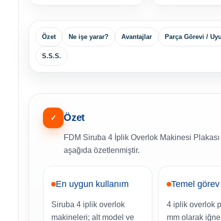
Özet
Ne işe yarar?
Avantajlar
Parça Görevi / U
S.S.S.
Özet
✓
FDM Siruba 4 İplik Overlok Makinesi Plakası (
aşağıda özetlenmiştir.
En uygun kullanım
Temel görev
Siruba 4 iplik overlok
4 iplik overlok 
makineleri; alt model ve
mm olarak iğne,