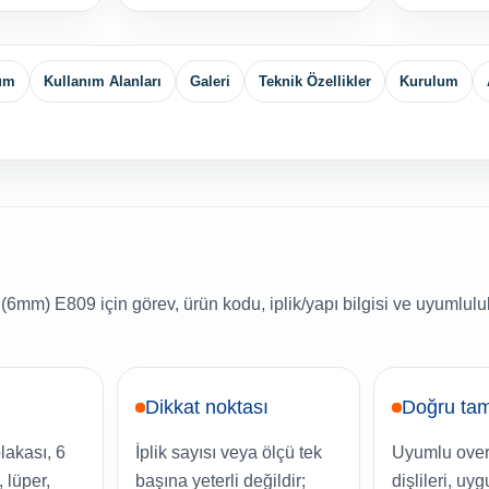
yum
Kullanım Alanları
Galeri
Teknik Özellikler
Kurulum
6mm) E809 için görev, ürün kodu, iplik/yapı bilgisi ve uyumluluk
Dikkat noktası
Doğru tam
plakası, 6
İplik sayısı veya ölçü tek
Uyumlu over
 lüper,
başına yeterli değildir;
dişlileri, uy