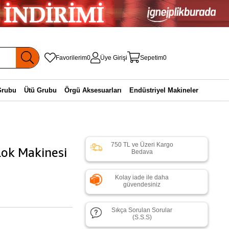
Favorilerim
0
Üye Girişi
Sepetim
0
Grubu
Ütü Grubu
Örgü Aksesuarları
Endüstriyel Makineler
750 TL ve Üzeri Kargo
lok Makinesi
Bedava
Kolay iade ile daha
güvendesiniz
Sıkça Sorulan Sorular
(S.S.S)