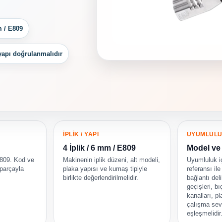
m / E809
 yapı doğrulanmalıdır
İPLİK / YAPI
UYUMLUL
4 İplik / 6 mm / E809
Model ve 
809. Kod ve
Makinenin iplik düzeni, alt modeli,
Uyumluluk 
 parçayla
plaka yapısı ve kumaş tipiyle
referansı il
birlikte değerlendirilmelidir.
bağlantı deli
geçişleri, bı
kanalları, pl
çalışma sevi
eşleşmelidir