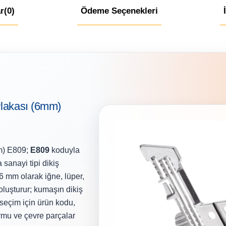
r
(0)
Ödeme Seçenekleri
Plakası (6mm)
m) E809;
E809
koduyla
 sanayi tipi dikiş
 6 mm olarak iğne, lüper,
 oluşturur; kumaşın dikiş
seçim için ürün kodu,
rmu ve çevre parçalar