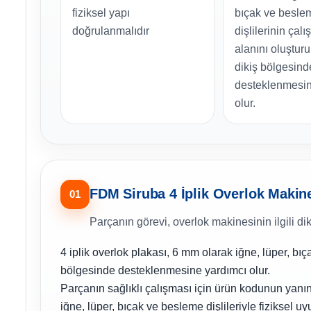
fiziksel yapı
bıçak ve besle
doğrulanmalıdır
dişlilerinin çalış
alanını oluştur
dikiş bölgesind
desteklenmesin
olur.
FDM Siruba 4 İplik Overlok Makin
01
Parçanın görevi, overlok makinesinin ilgili di
4 iplik overlok plakası, 6 mm olarak iğne, lüper, bıça
bölgesinde desteklenmesine yardımcı olur.
Parçanın sağlıklı çalışması için ürün kodunun yanı
iğne, lüper, bıçak ve besleme dişlileriyle fiziksel uy