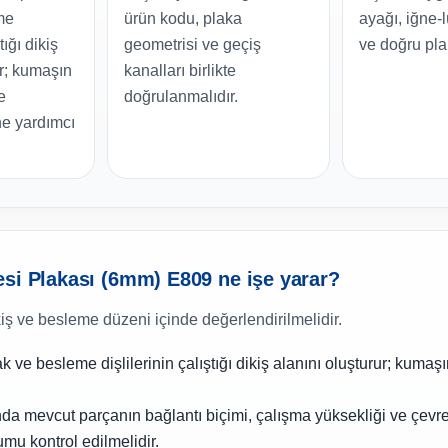
me
ürün kodu, plaka
ayağı, iğne-
tığı dikiş
geometrisi ve geçiş
ve doğru pla
ur; kumaşın
kanalları birlikte
e
doğrulanmalıdır.
e yardımcı
esi Plakası (6mm) E809 ne işe yarar?
kiş ve besleme düzeni içinde değerlendirilmelidir.
k ve besleme dişlilerinin çalıştığı dikiş alanını oluşturur; kumaşı
nda mevcut parçanın bağlantı biçimi, çalışma yüksekliği ve çevr
umu kontrol edilmelidir.