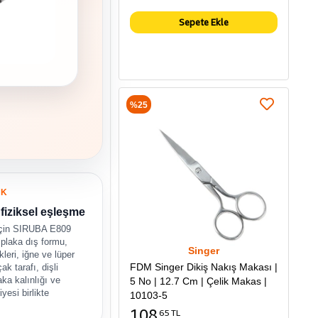
Sepete Ekle
%25
UK
fiziksel eşleşme
için SIRUBA E809
e plaka dış formu,
Singer
kleri, iğne ve lüper
FDM Singer Dikiş Nakış Makası |
çak tarafı, dişli
aka kalınlığı ve
5 No | 12.7 Cm | Çelik Makas |
yesi birlikte
10103-5
.
108
65 TL