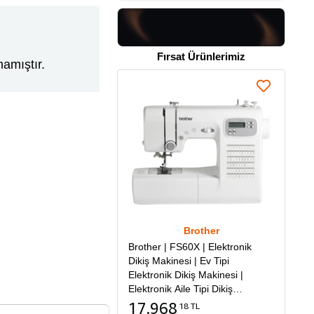
Fırsat Ürünlerimiz
amıştır.
Brother
Brother | FS60X | Elektronik
Dikiş Makinesi | Ev Tipi
Elektronik Dikiş Makinesi |
Elektronik Aile Tipi Dikiş
Makinesi
17.968
18 TL