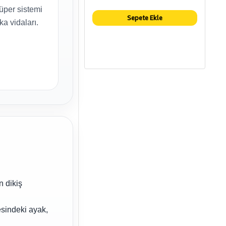
lüper sistemi
Sepete Ekle
ka vidaları.
n dikiş
esindeki ayak,