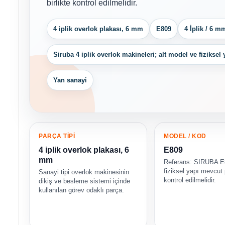
birlikte kontrol edilmelidir.
4 iplik overlok plakası, 6 mm
E809
4 İplik / 6 m
Siruba 4 iplik overlok makineleri; alt model ve fiziksel
Yan sanayi
PARÇA TİPİ
MODEL / KOD
4 iplik overlok plakası, 6
E809
mm
Referans: SIRUBA E
fiziksel yapı mevcut
Sanayi tipi overlok makinesinin
kontrol edilmelidir.
dikiş ve besleme sistemi içinde
kullanılan görev odaklı parça.