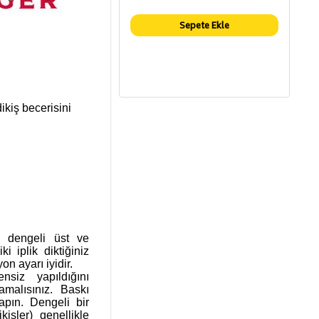
Sepete Ekle
dikiş becerisini
a dengeli üst ve
ki iplik diktiğiniz
on ayarı iyidir.
nsiz yapıldığını
amalısınız. Baskı
apın. Dengeli bir
kişler) genellikle