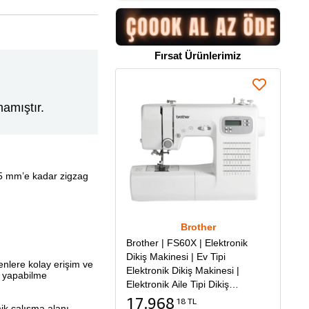
Fırsat Ürünlerimiz
amıştır.
.5 mm’e kadar zigzag
Brother
Brother | FS60X | Elektronik
Dikiş Makinesi | Ev Tipi
nlere kolay erişim ve
Elektronik Dikiş Makinesi |
 yapabilme
Elektronik Aile Tipi Dikiş
Makinesi
17.968
18 TL
ik çalışma alanı