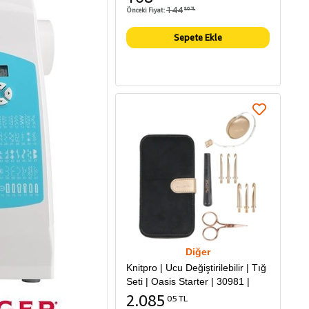
144
Önceki Fiyat:
86 TL
Sepete Ekle
Diğer
Knitpro | Ucu Değiştirilebilir | Tığ
Seti | Oasis Starter | 30981 |
2.085
05 TL