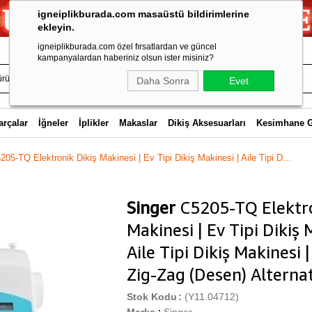
igneiplikburada.com masaüstü bildirimlerine
ekleyin.
igneiplikburada.com özel fırsatlardan ve güncel
kampanyalardan haberiniz olsun ister misiniz?
Daha Sonra
Evet
arçalar
İğneler
İplikler
Makaslar
Dikiş Aksesuarları
Kesimhane 
205-TQ Elektronik Dikiş Makinesi | Ev Tipi Dikiş Makinesi | Aile Tipi D...
Singer
C5205-TQ Elektro
Makinesi | Ev Tipi Dikiş 
Aile Tipi Dikiş Makinesi |
Zig-Zag (Desen) Alternat
Stok Kodu
(Y11.04712)