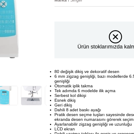
Marka
Singer
:
Ürün stoklarımızda kalm
80 değişik dikiş ve dekoratif desen
6 mm zigzag genişliği, bazı modellerde 6
genişliği
Otomatik iplik takma
Tek adımda 6 modelde ilik açma
Serbest kol dikişi
Esnek dikiş
Geri dikiş
Dahili 8 adet baskı ayağı
Pratik desen seçme tuşları sayesinde dese
ekranda desen numarasını görerek seçim
Ayarlanabilir zigzag genişliği ve uzunluğu
LCD ekran
Dahili uzatma tablası ile geniş ve ergonom