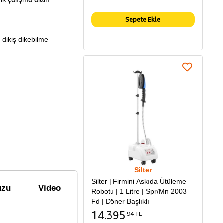
Sepete Ekle
z dikiş dikebilme
Silter
Silter | Firmini Askıda Ütüleme
uzu
Video
Robotu | 1 Litre | Spr/Mn 2003
Fd | Döner Başlıklı
14.395
94 TL