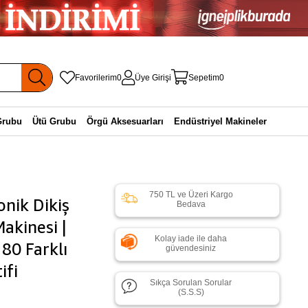
Favorilerim
0
Üye Girişi
Sepetim
0
Grubu
Ütü Grubu
Örgü Aksesuarları
Endüstriyel Makineler
750 TL ve Üzeri Kargo
nik Dikiş
Bedava
Makinesi |
Kolay iade ile daha
 80 Farklı
güvendesiniz
ifi
Sıkça Sorulan Sorular
(S.S.S)