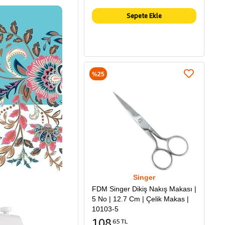
Sepete Ekle
%25
Singer
FDM Singer Dikiş Nakış Makası |
5 No | 12.7 Cm | Çelik Makas |
10103-5
108
65 TL