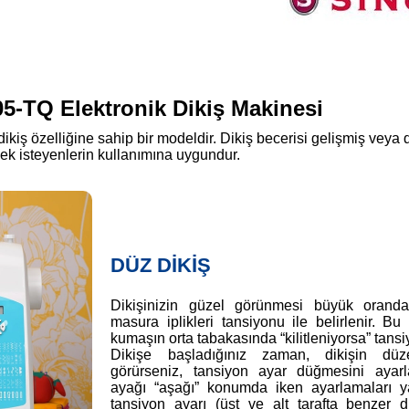
-TQ Elektronik Dikiş Makinesi
 dikiş özelliğine sahip bir modeldir. Dikiş becerisi gelişmiş veya 
mek isteyenlerin kullanımına uygundur.
DÜZ DİKİŞ
Dikişinizin güzel görünmesi büyük orand
masura iplikleri tansiyonu ile belirlenir. Bu i
kumaşın orta tabakasında “kilitleniyorsa” tansiy
Dikişe başladığınız zaman, dikişin düze
görürseniz, tansiyon ayar düğmesini ayarl
ayağı “aşağı” konumda iken ayarlamaları y
tansiyon ayarı (üst ve alt tarafta benzer di