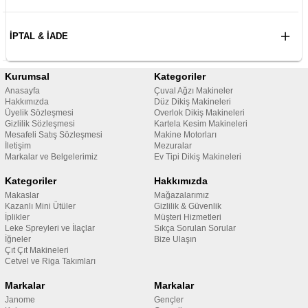
İPTAL & İADE
Kurumsal
Kategoriler
Anasayfa
Çuval Ağzı Makineler
Hakkımızda
Düz Dikiş Makineleri
Üyelik Sözleşmesi
Overlok Dikiş Makineleri
Gizlilik Sözleşmesi
Kartela Kesim Makineleri
Mesafeli Satış Sözleşmesi
Makine Motorları
İletişim
Mezuralar
Markalar ve Belgelerimiz
Ev Tipi Dikiş Makineleri
Kategoriler
Hakkımızda
Makaslar
Mağazalarımız
Kazanlı Mini Ütüler
Gizlilik & Güvenlik
İplikler
Müşteri Hizmetleri
Leke Spreyleri ve İlaçlar
Sıkça Sorulan Sorular
İğneler
Bize Ulaşın
Çıt Çıt Makineleri
Cetvel ve Riga Takımları
Markalar
Markalar
Janome
Gençler