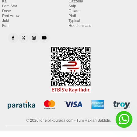
Kai
Gazzella
Fdm Star
Saip
Dose
Fiskars
Red Arrow
Pfaff
Juki
Typical
Fdm
Hoechstmass
© 2026 igneiplikburada.com - Tüm Hakları Saklıdır.