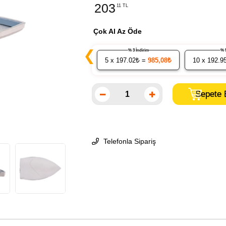
203
11 TL
Çok Al Az Öde
❮
% 3 İndirim
5
x 197.02₺ =
985,08₺
10
x 192.9
Telefonla Sipariş