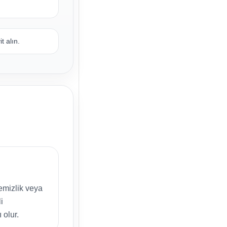
t alın.
emizlik veya
i
 olur.