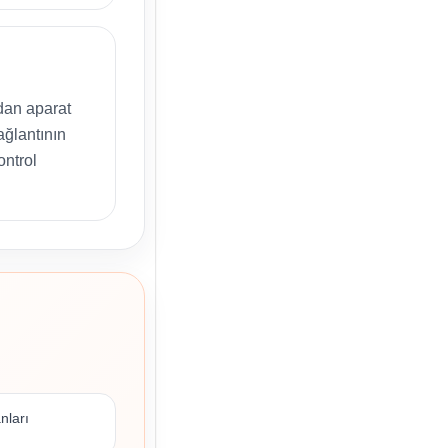
an aparat
ağlantının
ontrol
nları