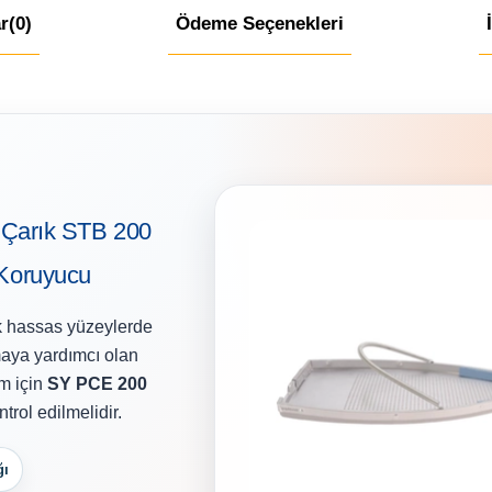
r
(0)
Ödeme Seçenekleri
Çarık STB 200
 Koruyucu
ak hassas yüzeylerde
maya yardımcı olan
ım için
SY PCE 200
trol edilmelidir.
ğı