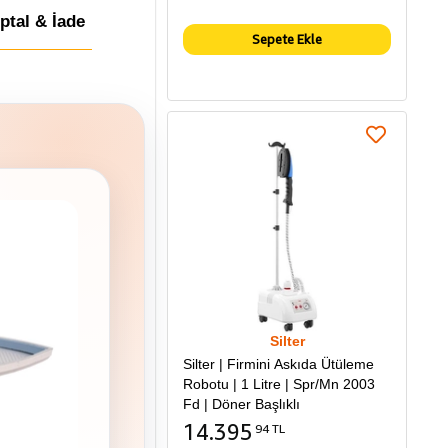
İptal & İade
Sepete Ekle
Silter
Silter | Firmini Askıda Ütüleme
Robotu | 1 Litre | Spr/Mn 2003
Fd | Döner Başlıklı
14.395
94 TL