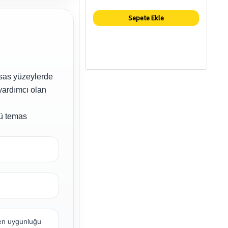
Sepete Ekle
ssas yüzeylerde
yardımcı olan
lü temas
den uygunluğu