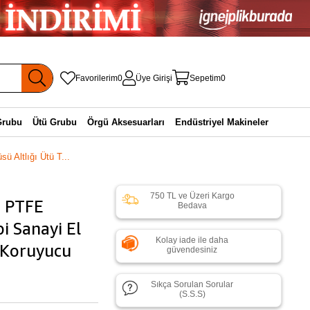
Favorilerim
0
Üye Girişi
Sepetim
0
Grubu
Ütü Grubu
Örgü Aksesuarları
Endüstriyel Makineler
 Altlığı Ütü T...
750 TL ve Üzeri Kargo
 PTFE
Bedava
i Sanayi El
Kolay iade ile daha
 Koruyucu
güvendesiniz
Sıkça Sorulan Sorular
(S.S.S)