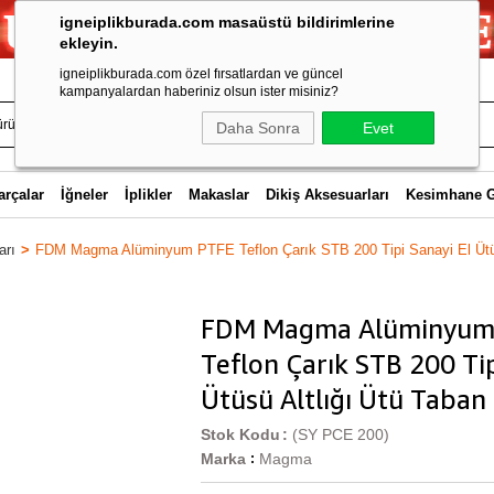
igneiplikburada.com masaüstü bildirimlerine
ekleyin.
igneiplikburada.com özel fırsatlardan ve güncel
kampanyalardan haberiniz olsun ister misiniz?
Daha Sonra
Evet
arçalar
İğneler
İplikler
Makaslar
Dikiş Aksesuarları
Kesimhane 
arı
FDM Magma Alüminyum PTFE Teflon Çarık STB 200 Tipi Sanayi El Ütüsü
FDM Magma Alüminyum
Teflon Çarık STB 200 Tip
Ütüsü Altlığı Ütü Taban
Stok Kodu
(SY PCE 200)
Marka
Magma
: