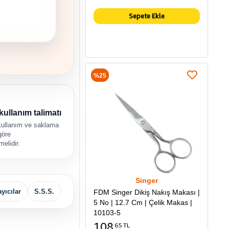
Sepete Ekle
%25
kullanım talimatı
kullanım ve saklama
göre
melidir.
Singer
yıcılar
S.S.S.
FDM Singer Dikiş Nakış Makası |
5 No | 12.7 Cm | Çelik Makas |
10103-5
108
65 TL