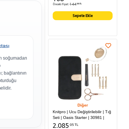
144
Önceki Fiyat:
86 TL
Sepete Ekle
ktası
n soğumadan
p
ı; bağlantının
oturduğu
elidir.
Diğer
Knitpro | Ucu Değiştirilebilir | Tığ
Seti | Oasis Starter | 30981 |
2.085
05 TL