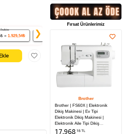
Fırsat Ürünlerimiz
% 5 İndirim
% 7 İndirim
% 9 İndirim
❯
5₺ =
1.929,54₺
20
x 188.89₺ =
3.777,85₺
50
x 184.83₺ =
9.241
Brother
Brother | FS60X | Elektronik
Dikiş Makinesi | Ev Tipi
Elektronik Dikiş Makinesi |
Elektronik Aile Tipi Dikiş
Makinesi
17.968
18 TL