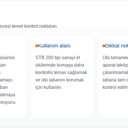
ncesi temel kontrol noktaları.
Kullanım alanı
Dikkat no
ütüsünün
STB 200 tipi sanayi el
Ütü tamame
tan
ütülerinde kumaşa daha
aparat takılı
s
kontrollü temas sağlamak
çıkarılmamal
lamayı,
ve ütü tabanını korumak
tabana tam 
aban
için kullanılır.
kontrol edilm
zaltmaya
koruyucu