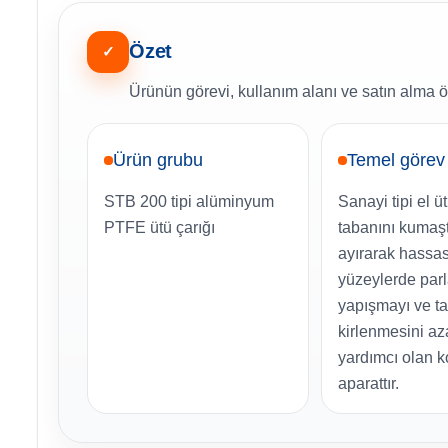
Özet
✓
Ürünün görevi, kullanım alanı ve satın alma ö
Ürün grubu
Temel görev
STB 200 tipi alüminyum
Sanayi tipi el 
PTFE ütü çarığı
tabanını kumaş
ayırarak hassa
yüzeylerde par
yapışmayı ve t
kirlenmesini a
yardımcı olan 
aparattır.