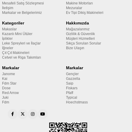
Mesafeli Satış Sözleşmesi
Makine Motorları
İletişim
Mezuralar
Markalar ve Belgelerimiz
Ev Tipi Dikiş Makineleri
Kategoriler
Hakkımızda
Makaslar
Mağazalarımız
Kazanlı Mini Ütüler
Gizlilik & Güvenlik
İplikler
Müşteri Hizmetleri
Leke Spreyleri ve İlaçlar
Sıkça Sorulan Sorular
İğneler
Bize Ulaşın
Çıt Çıt Makineleri
Cetvel ve Riga Takımları
Markalar
Markalar
Janome
Gençler
Kai
Gazzella
Fdm Star
Saip
Dose
Fiskars
Red Arrow
Pfaff
Juki
Typical
Fdm
Hoechstmass