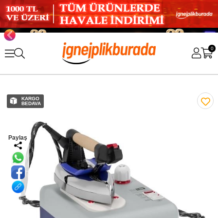
0
KARGO
BEDAVA
Paylaş