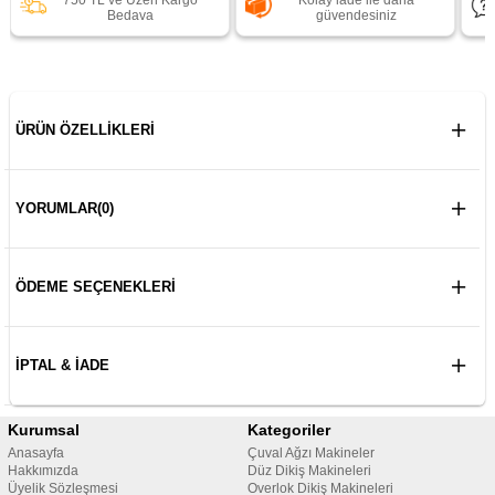
750 TL ve Üzeri Kargo
Kolay iade ile daha
Bedava
güvendesiniz
ÜRÜN ÖZELLIKLERI
YORUMLAR
(0)
ÖDEME SEÇENEKLERI
İPTAL & İADE
Kurumsal
Kategoriler
Anasayfa
Çuval Ağzı Makineler
Hakkımızda
Düz Dikiş Makineleri
Üyelik Sözleşmesi
Overlok Dikiş Makineleri