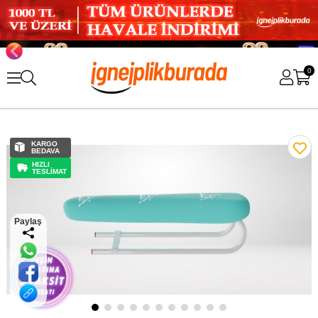
0
KARGO
BEDAVA
HIZLI
TESLİMAT
Paylaş