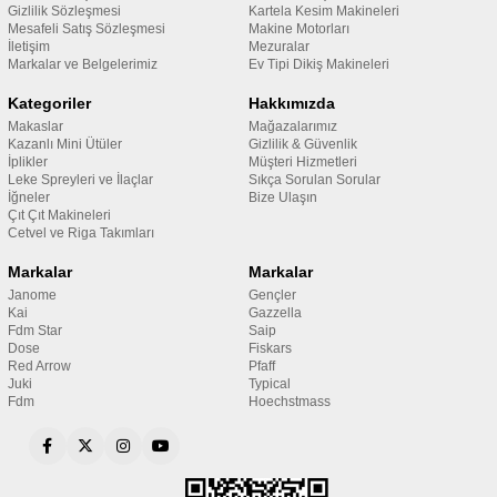
Gizlilik Sözleşmesi
Kartela Kesim Makineleri
Mesafeli Satış Sözleşmesi
Makine Motorları
İletişim
Mezuralar
Markalar ve Belgelerimiz
Ev Tipi Dikiş Makineleri
Kategoriler
Hakkımızda
Makaslar
Mağazalarımız
Kazanlı Mini Ütüler
Gizlilik & Güvenlik
İplikler
Müşteri Hizmetleri
Leke Spreyleri ve İlaçlar
Sıkça Sorulan Sorular
İğneler
Bize Ulaşın
Çıt Çıt Makineleri
Cetvel ve Riga Takımları
Markalar
Markalar
Janome
Gençler
Kai
Gazzella
Fdm Star
Saip
Dose
Fiskars
Red Arrow
Pfaff
Juki
Typical
Fdm
Hoechstmass