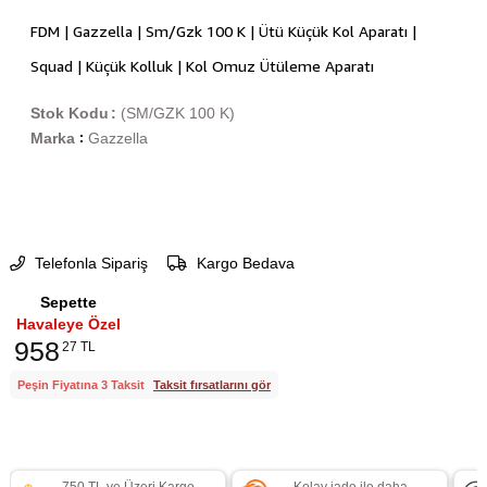
FDM | Gazzella | Sm/Gzk 100 K | Ütü Küçük Kol Aparatı |
Squad | Küçük Kolluk | Kol Omuz Ütüleme Aparatı
Stok Kodu
(SM/GZK 100 K)
Marka
Gazzella
:
Telefonla Sipariş
Kargo Bedava
Sepette
Havaleye Özel
958
27 TL
Peşin Fiyatına 3 Taksit
Taksit fırsatlarını gör