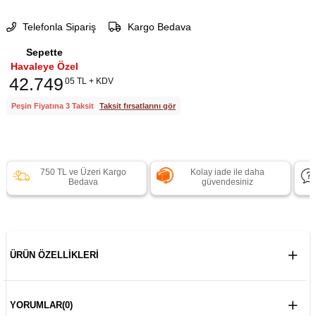
Telefonla Sipariş
Kargo Bedava
Sepette
Havaleye Özel
42.749
05 TL + KDV
Peşin Fiyatına 3 Taksit
Taksit fırsatlarını gör
750 TL ve Üzeri Kargo
Kolay iade ile daha
Bedava
güvendesiniz
ÜRÜN ÖZELLIKLERI
YORUMLAR
(0)