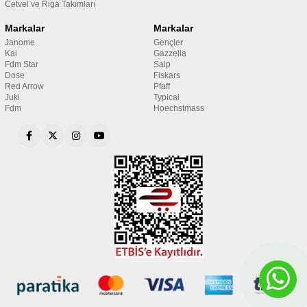
Cetvel ve Riga Takımları
Markalar
Markalar
Janome
Gençler
Kai
Gazzella
Fdm Star
Saip
Dose
Fiskars
Red Arrow
Pfaff
Juki
Typical
Fdm
Hoechstmass