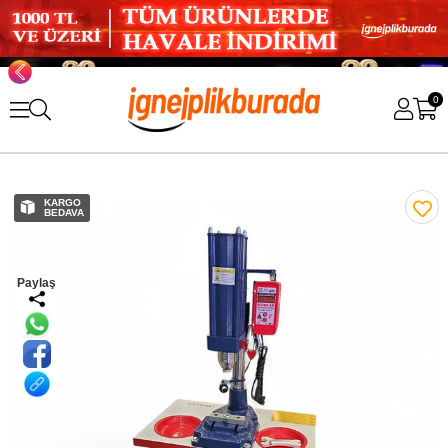
0
KARGO
BEDAVA
Paylaş