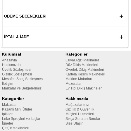
ÖDEME SEÇENEKLERI
İPTAL & İADE
Kurumsal
Kategoriler
Anasayfa
Çuval Ağzı Makineler
Hakkımızda
Düz Dikiş Makineleri
Üyelik Sözleşmesi
Overlok Dikiş Makineleri
Gizlilik Sözleşmesi
Kartela Kesim Makineleri
Mesafeli Satış Sözleşmesi
Makine Motorları
İletişim
Mezuralar
Markalar ve Belgelerimiz
Ev Tipi Dikiş Makineleri
Kategoriler
Hakkımızda
Makaslar
Mağazalarımız
Kazanlı Mini Ütüler
Gizlilik & Güvenlik
İplikler
Müşteri Hizmetleri
Leke Spreyleri ve İlaçlar
Sıkça Sorulan Sorular
İğneler
Bize Ulaşın
Çıt Çıt Makineleri