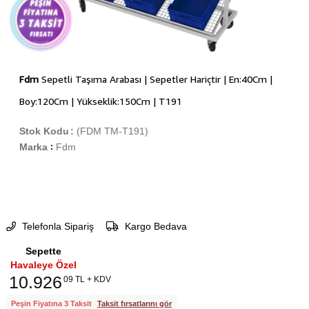
Fdm
Sepetli Taşıma Arabası | Sepetler Hariçtir | En:40Cm |
Boy:120Cm | Yükseklik:150Cm | T191
Stok Kodu
(FDM TM-T191)
Marka
Fdm
:
Telefonla Sipariş
Kargo Bedava
Sepette
Havaleye Özel
10.926
09 TL + KDV
Peşin Fiyatına 3 Taksit
Taksit fırsatlarını gör