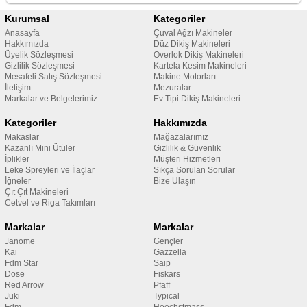
Kurumsal
Kategoriler
Anasayfa
Çuval Ağzı Makineler
Hakkımızda
Düz Dikiş Makineleri
Üyelik Sözleşmesi
Overlok Dikiş Makineleri
Gizlilik Sözleşmesi
Kartela Kesim Makineleri
Mesafeli Satış Sözleşmesi
Makine Motorları
İletişim
Mezuralar
Markalar ve Belgelerimiz
Ev Tipi Dikiş Makineleri
Kategoriler
Hakkımızda
Makaslar
Mağazalarımız
Kazanlı Mini Ütüler
Gizlilik & Güvenlik
İplikler
Müşteri Hizmetleri
Leke Spreyleri ve İlaçlar
Sıkça Sorulan Sorular
İğneler
Bize Ulaşın
Çıt Çıt Makineleri
Cetvel ve Riga Takımları
Markalar
Markalar
Janome
Gençler
Kai
Gazzella
Fdm Star
Saip
Dose
Fiskars
Red Arrow
Pfaff
Juki
Typical
Fdm
Hoechstmass