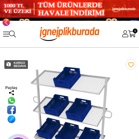
0
KARGO
BEDAVA
Paylaş