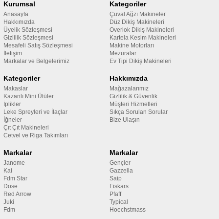
Kurumsal
Kategoriler
Anasayfa
Çuval Ağzı Makineler
Hakkımızda
Düz Dikiş Makineleri
Üyelik Sözleşmesi
Overlok Dikiş Makineleri
Gizlilik Sözleşmesi
Kartela Kesim Makineleri
Mesafeli Satış Sözleşmesi
Makine Motorları
İletişim
Mezuralar
Markalar ve Belgelerimiz
Ev Tipi Dikiş Makineleri
Kategoriler
Hakkımızda
Makaslar
Mağazalarımız
Kazanlı Mini Ütüler
Gizlilik & Güvenlik
İplikler
Müşteri Hizmetleri
Leke Spreyleri ve İlaçlar
Sıkça Sorulan Sorular
İğneler
Bize Ulaşın
Çıt Çıt Makineleri
Cetvel ve Riga Takımları
Markalar
Markalar
Janome
Gençler
Kai
Gazzella
Fdm Star
Saip
Dose
Fiskars
Red Arrow
Pfaff
Juki
Typical
Fdm
Hoechstmass