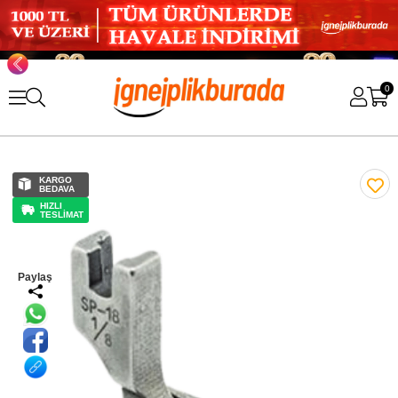
0
KARGO
BEDAVA
HIZLI
TESLİMAT
Paylaş