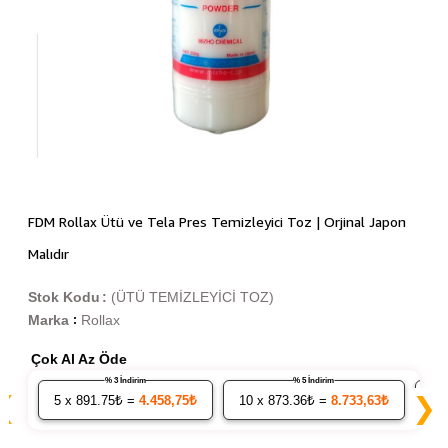
FDM Rollax Ütü ve Tela Pres Temizleyici Toz | Orjinal Japon
Malıdır
Stok Kodu
(ÜTÜ TEMİZLEYİCİ TOZ)
Marka
Rollax
:
Çok Al Az Öde
% 3 İndirim
% 5 İndirim
❮
❯
5
x 891.75₺ =
4.458,75₺
10
x 873.36₺ =
8.733,63₺
20