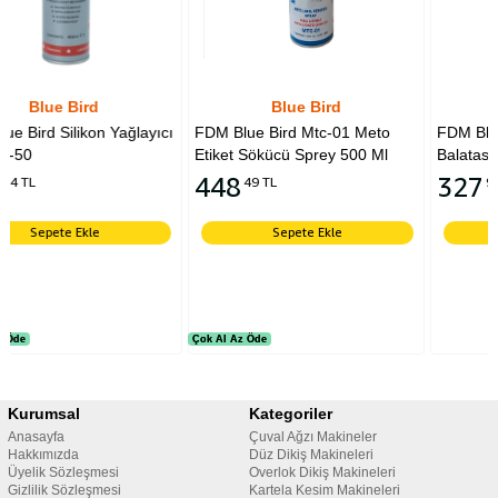
Blue Bird
Blue Bird
ğlayıcı
FDM Blue Bird Mtc-01 Meto
FDM Blue Bird BB-100 Fre
Etiket Sökücü Sprey 500 Ml
Balatası Temizleme Spreyi
448
327
49 TL
91 TL
Sepete Ekle
Sepete Ekle
Çok Al Az Öde
Çok Al Az Öde
Kurumsal
Kategoriler
Anasayfa
Çuval Ağzı Makineler
Hakkımızda
Düz Dikiş Makineleri
Üyelik Sözleşmesi
Overlok Dikiş Makineleri
Gizlilik Sözleşmesi
Kartela Kesim Makineleri