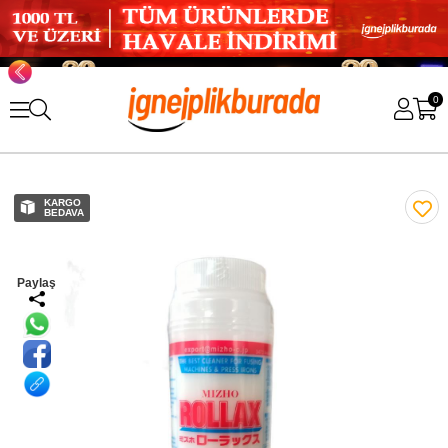
0
KARGO
BEDAVA
Paylaş