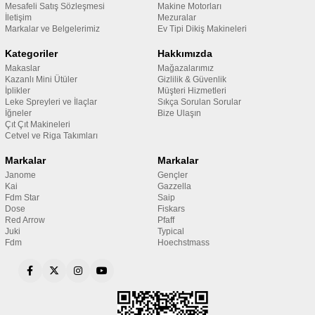
Mesafeli Satış Sözleşmesi
Makine Motorları
İletişim
Mezuralar
Markalar ve Belgelerimiz
Ev Tipi Dikiş Makineleri
Kategoriler
Hakkımızda
Makaslar
Mağazalarımız
Kazanlı Mini Ütüler
Gizlilik & Güvenlik
İplikler
Müşteri Hizmetleri
Leke Spreyleri ve İlaçlar
Sıkça Sorulan Sorular
İğneler
Bize Ulaşın
Çıt Çıt Makineleri
Cetvel ve Riga Takımları
Markalar
Markalar
Janome
Gençler
Kai
Gazzella
Fdm Star
Saip
Dose
Fiskars
Red Arrow
Pfaff
Juki
Typical
Fdm
Hoechstmass