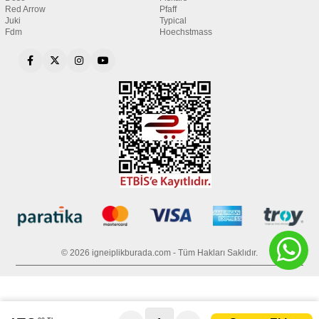
Red Arrow
Pfaff
Juki
Typical
Fdm
Hoechstmass
© 2026 igneiplikburada.com - Tüm Hakları Saklıdır.