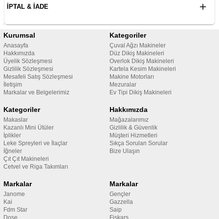
İPTAL & İADE
Kurumsal
Kategoriler
Anasayfa
Çuval Ağzı Makineler
Hakkımızda
Düz Dikiş Makineleri
Üyelik Sözleşmesi
Overlok Dikiş Makineleri
Gizlilik Sözleşmesi
Kartela Kesim Makineleri
Mesafeli Satış Sözleşmesi
Makine Motorları
İletişim
Mezuralar
Markalar ve Belgelerimiz
Ev Tipi Dikiş Makineleri
Kategoriler
Hakkımızda
Makaslar
Mağazalarımız
Kazanlı Mini Ütüler
Gizlilik & Güvenlik
İplikler
Müşteri Hizmetleri
Leke Spreyleri ve İlaçlar
Sıkça Sorulan Sorular
İğneler
Bize Ulaşın
Çıt Çıt Makineleri
Cetvel ve Riga Takımları
Markalar
Markalar
Janome
Gençler
Kai
Gazzella
Fdm Star
Saip
Dose
Fiskars