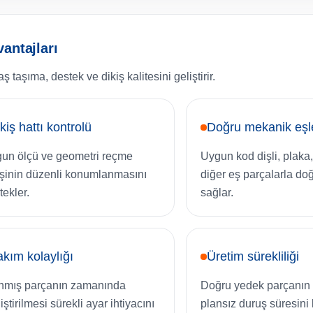
antajları
aşıma, destek ve dikiş kalitesini geliştirir.
kiş hattı kontrolü
Doğru mekanik eş
un ölçü ve geometri reçme
Uygun kod dişli, plaka
işinin düzenli konumlanmasını
diğer eş parçalarla d
tekler.
sağlar.
kım kolaylığı
Üretim sürekliliği
nmış parçanın zamanında
Doğru yedek parçanın 
ştirilmesi sürekli ayar ihtiyacını
plansız duruş süresini k