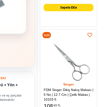
Sepete Ekle
%25
TERİ
Singer
çü + Yön +
FDM Singer Dikiş Nakış Makası |
5 No | 12.7 Cm | Çelik Makas |
m ve eş parçalar
10103-5
ulanmalıdır.
108
65 TL