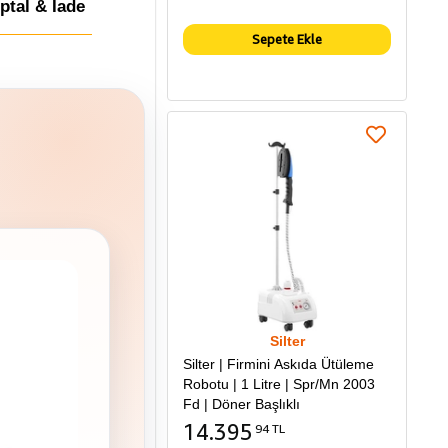
İptal & İade
Sepete Ekle
Silter
Silter | Firmini Askıda Ütüleme
Robotu | 1 Litre | Spr/Mn 2003
Fd | Döner Başlıklı
14.395
94 TL