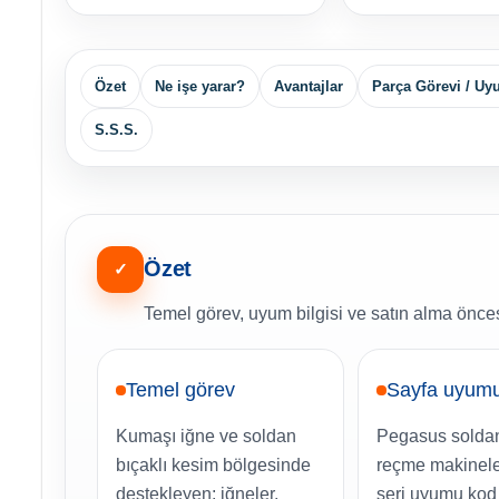
Özet
Ne işe yarar?
Avantajlar
Parça Görevi / U
S.S.S.
Özet
✓
Temel görev, uyum bilgisi ve satın alma öncesi
Temel görev
Sayfa uyum
Kumaşı iğne ve soldan
Pegasus soldan
bıçaklı kesim bölgesinde
reçme makineler
destekleyen; iğneler,
seri uyumu kod