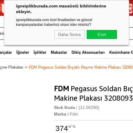
igneiplikburada.com masaüstü bildirimlerine
ekleyin.
igneiplikburada.com özel fırsatlardan ve güncel
kampanyalardan haberiniz olsun ister misiniz?
Daha Sonra
Evet
arçalar
İğneler
İplikler
Makaslar
Dikiş Aksesuarları
Kesimhane 
çme Plakaları
FDM Pegasus Soldan Bıçaklı Reçme Makine Plakası 32080
FDM
Pegasus Soldan Bıç
Makine Plakası 3208093
Stok Kodu
(11.05290)
Marka
Fdm
:
374
67 TL