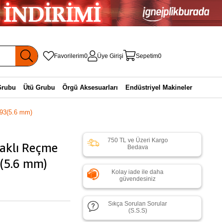
Favorilerim
0
Üye Girişi
Sepetim
0
Grubu
Ütü Grubu
Örgü Aksesuarları
Endüstriyel Makineler
93(5.6 mm)
750 TL ve Üzeri Kargo
aklı Reçme
Bedava
(5.6 mm)
Kolay iade ile daha
güvendesiniz
Sıkça Sorulan Sorular
(S.S.S)