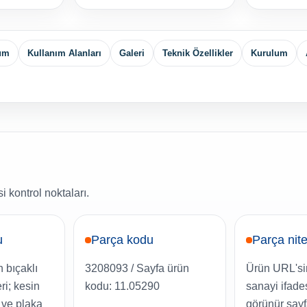
yum
Kullanım Alanları
Galeri
Teknik Özellikler
Kurulum
 kontrol noktaları.
u
Parça kodu
Parça nite
 bıçaklı
3208093 / Sayfa ürün
Ürün URL'si
i; kesin
kodu: 11.05290
sanayi ifade
 ve plaka
görünür say