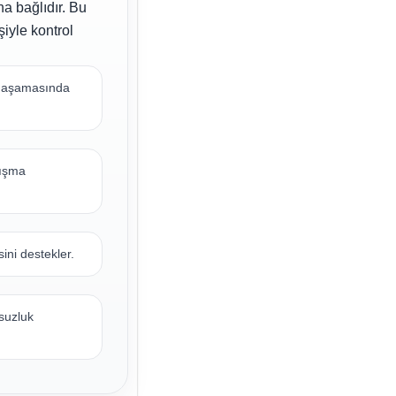
a bağlıdır. Bu
iyle kontrol
a aşamasında
lışma
ini destekler.
suzluk