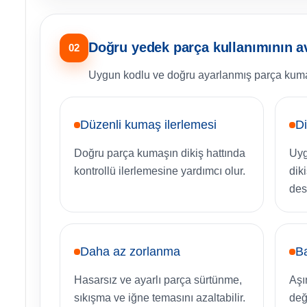
Doğru yedek parça kullanımının av
02
Uygun kodlu ve doğru ayarlanmış parça kumaş t
Düzenli kumaş ilerlemesi
Di
Doğru parça kumaşın dikiş hattında
Uyg
kontrollü ilerlemesine yardımcı olur.
dik
des
Daha az zorlanma
Ba
Hasarsız ve ayarlı parça sürtünme,
Aşı
sıkışma ve iğne temasını azaltabilir.
deği