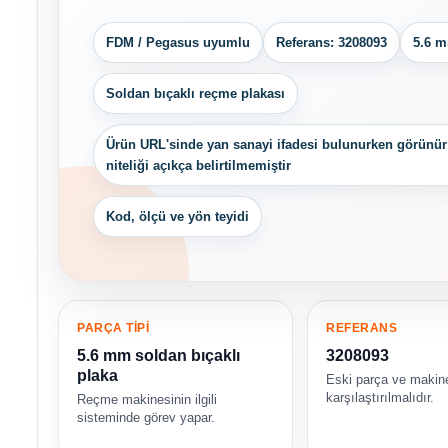
FDM / Pegasus uyumlu
Referans: 3208093
5.6 m
Soldan bıçaklı reçme plakası
Ürün URL'sinde yan sanayi ifadesi bulunurken görünür
niteliği açıkça belirtilmemiştir
Kod, ölçü ve yön teyidi
PARÇA TİPİ
REFERANS
5.6 mm soldan bıçaklı
3208093
plaka
Eski parça ve makin
karşılaştırılmalıdır.
Reçme makinesinin ilgili
sisteminde görev yapar.