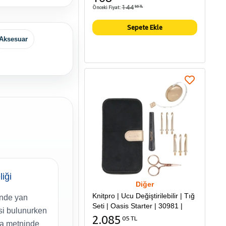
144
Önceki Fiyat:
86 TL
Sepete Ekle
Aksesuar
liği
Diğer
Knitpro | Ucu Değiştirilebilir | Tığ
nde yan
Seti | Oasis Starter | 30981 |
si bulunurken
2.085
05 TL
fa metninde