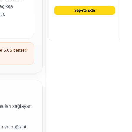
 açıkça
Sepete Ekle
ir.
ve 5.6S benzeri
nalları sağlayan
er ve bağlantı