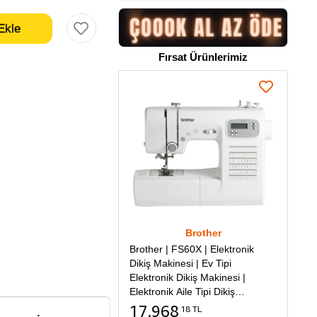
Fırsat Ürünlerimiz
Brother
Brother | FS60X | Elektronik
Dikiş Makinesi | Ev Tipi
Elektronik Dikiş Makinesi |
Elektronik Aile Tipi Dikiş
Makinesi
17.968
18 TL