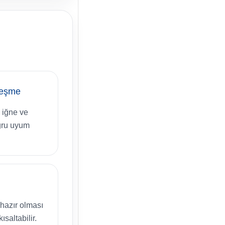
leşme
, iğne ve
oğru uyum
hazır olması
ısaltabilir.