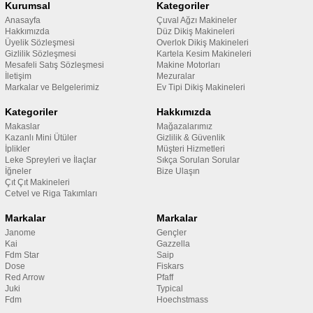
Kurumsal
Kategoriler
Anasayfa
Çuval Ağzı Makineler
Hakkımızda
Düz Dikiş Makineleri
Üyelik Sözleşmesi
Overlok Dikiş Makineleri
Gizlilik Sözleşmesi
Kartela Kesim Makineleri
Mesafeli Satış Sözleşmesi
Makine Motorları
İletişim
Mezuralar
Markalar ve Belgelerimiz
Ev Tipi Dikiş Makineleri
Kategoriler
Hakkımızda
Makaslar
Mağazalarımız
Kazanlı Mini Ütüler
Gizlilik & Güvenlik
İplikler
Müşteri Hizmetleri
Leke Spreyleri ve İlaçlar
Sıkça Sorulan Sorular
İğneler
Bize Ulaşın
Çıt Çıt Makineleri
Cetvel ve Riga Takımları
Markalar
Markalar
Janome
Gençler
Kai
Gazzella
Fdm Star
Saip
Dose
Fiskars
Red Arrow
Pfaff
Juki
Typical
Fdm
Hoechstmass